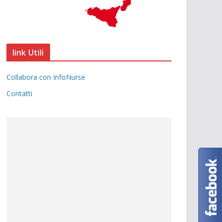
link Utili
Collabora con InfoNurse
Contatti