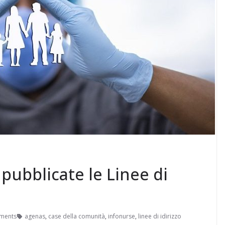
pubblicate le Linee di
ments
agenas
,
case della comunità
,
infonurse
,
linee di idirizzo