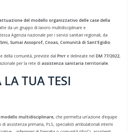
l’attuazione del modello organizzativo delle case della
datte da un gruppo di lavoro multidisciplinare e
tessa Agenzia nazionale per i servizi sanitari regionali, da
 Smi, Sumai Assoprof, Cnoas, Comunità di Sant’Egidio
.
ase della comunità, previste dal
Pnrr
e delineate nel
DM 77/2022
,
azionale per la rete di
assistenza sanitaria territoriale
.
 LA TUA TESI
n
modello multidisciplinare
, che permetta un’azione d’equipe
o di assistenza primaria, PLS, specialisti ambulatoriali interni
zative – infermieri di famiglia o comunità (IFoC), assistenti