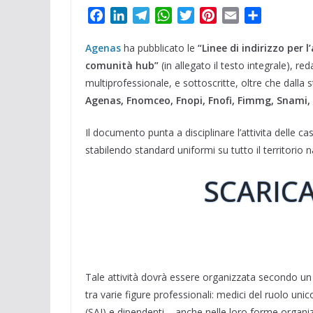
F
L
T
W
T
P
E
C
a
i
e
h
w
i
m
o
Agenas
c
ha pubblicato le
n
l
a
i
“Linee di indirizzo per 
n
a
n
e
k
e
t
t
t
i
d
comunità hub”
(in allegato il testo integrale), re
b
e
g
s
t
e
l
i
multiprofessionale, e sottoscritte, oltre che dalla s
o
d
r
A
e
r
v
Agenas, Fnomceo, Fnopi, Fnofi, Fimmg, Snami,
o
I
a
p
r
e
i
k
n
m
p
s
d
Il documento punta a disciplinare l’attivita delle c
t
i
stabilendo standard uniformi su tutto il territorio n
SCARICA
Tale attività dovrà essere organizzata secondo u
tra varie figure professionali: medici del ruolo unic
(SAI) e dipendenti – anche nelle loro forme organiz