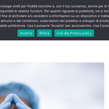
cnologie simili per finalità tecniche e, con il tuo consenso, anche per le 
POLITICA
STUDENTI
SALUTE
COMUNICATI
CU
eri sono
sponibili le relative funzioni. Per quanto riguarda la pubblicità, noi e te
enza senza
l fine di archiviare e/o accedere a informazioni su un dispositivo e trattar
mila aggressioni
URSE
i annunci e del contenuto, osservazioni del pubblico e sviluppo di prodot
elle preferenze. Usa il pulsante “Accetta” per acconsentire. Usa il puls
testa “tagli e
: proclamato lo
Accetta
Rifiuta
Link alla Privacy policy
rsing Up contro
dimenticati nella
, Nursing Up
ntalieri
soccorso e
sing Up:
volge anche
sti”