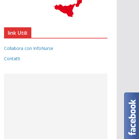
link Utili
Collabora con InfoNurse
Contatti