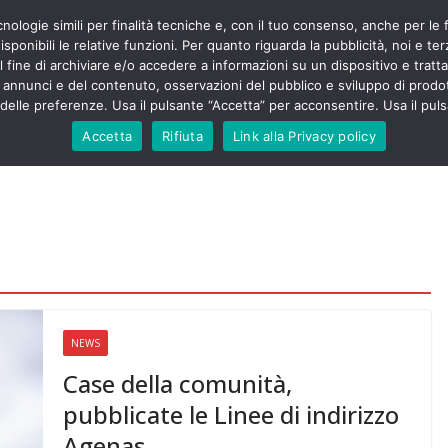
cnologie simili per finalità tecniche e, con il tuo consenso, anche per le 
POLITICA
STUDENTI
SALUTE
COMUNICATI
CU
ermieri sono
sponibili le relative funzioni. Per quanto riguarda la pubblicità, noi e te
violenza senza
l fine di archiviare e/o accedere a informazioni su un dispositivo e trattar
 130mila aggressioni
URSE
i annunci e del contenuto, osservazioni del pubblico e sviluppo di prodot
elle preferenze. Usa il pulsante “Accetta” per acconsentire. Usa il puls
 contesta “tagli e
ali”: proclamato lo
Accetta
Rifiuta
Link alla Privacy policy
ne
, Nursing Up contro
eri dimenticati nella
fine, Nursing Up
i frontalieri
nto soccorso e
 Nursing Up:
coinvolge anche
ionisti”
NEWS
Case della comunità,
pubblicate le Linee di indirizzo
Agenas