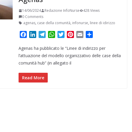
14/06/2024
Redazione InfoNurse
428 Views
0 Comments
agenas
,
case della comunità
,
infonurse
,
linee di idirizzo
F
L
T
W
T
P
E
C
a
i
e
h
w
i
m
o
Agenas ha pubblicato le “Linee di indirizzo per
c
n
l
a
i
n
a
n
e
k
e
t
t
t
i
d
l’attuazione del modello organizzativo delle case della
b
e
g
s
t
e
l
i
comunità hub” (in allegato il
o
d
r
A
e
r
v
o
I
a
p
r
e
i
Read More
k
n
m
p
s
d
t
i