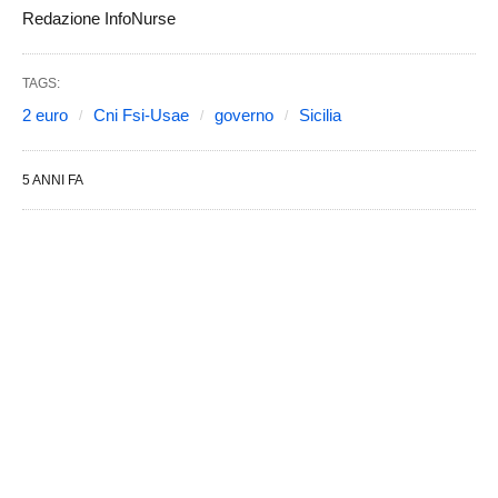
Redazione InfoNurse
TAGS:
2 euro
Cni Fsi-Usae
governo
Sicilia
5 ANNI FA