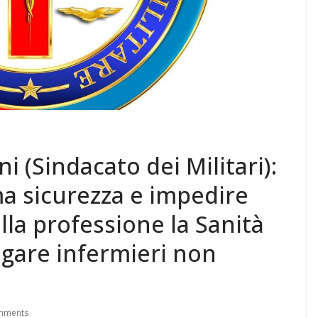
i (Sindacato dei Militari):
a sicurezza e impedire
ella professione la Sanità
iegare infermieri non
mments