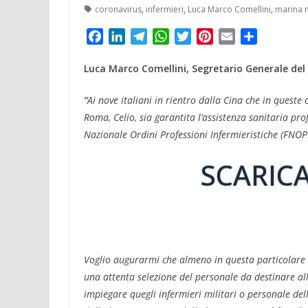
coronavirus
,
infermieri
,
Luca Marco Comellini
,
marina m
F
L
T
W
T
P
E
C
a
i
e
h
w
i
m
o
Luca Marco Comellini, Segretario Generale del 
c
n
l
a
i
n
a
n
e
k
e
t
t
t
i
d
“
Ai nove italiani in rientro dalla Cina che in queste 
b
e
g
s
t
e
l
i
Roma, Celio, sia garantita l’assistenza sanitaria pro
o
d
r
A
e
r
v
Nazionale Ordini Professioni Infermieristiche (FNOPI
o
I
a
p
r
e
i
k
n
m
p
s
d
SCARICA
t
i
Voglio augurarmi che almeno in questa particolare è
una attenta selezione del personale da destinare all
impiegare quegli infermieri militari o personale del