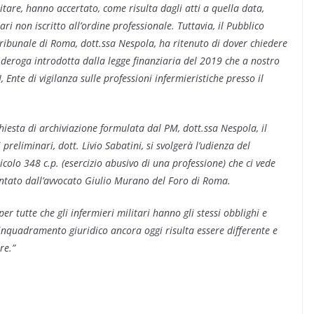
itare, hanno accertato, come risulta dagli atti a quella data,
ari non iscritto all’ordine professionale. Tuttavia, il Pubblico
Tribunale di Roma, dott.ssa Nespola, ha ritenuto di dover chiedere
a deroga introdotta dalla legge finanziaria del 2019 che a nostro
 Ente di vigilanza sulle professioni infermieristiche presso il
hiesta di archiviazione formulata dal PM, dott.ssa Nespola, il
preliminari, dott. Livio Sabatini, si svolgerà l’udienza del
ticolo 348 c.p. (esercizio abusivo di una professione) che ci vede
sentato dall’avvocato Giulio Murano del Foro di Roma.
r tutte che gli infermieri militari hanno gli stessi obblighi e
ro inquadramento giuridico ancora oggi risulta essere differente e
re.”