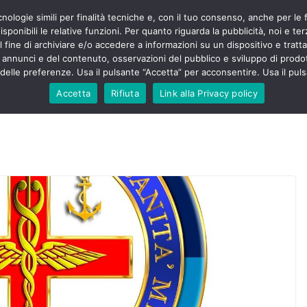
cnologie simili per finalità tecniche e, con il tuo consenso, anche per le 
POLITICA
STUDENTI
SALUTE
COMUNICATI
CU
ieri sono
sponibili le relative funzioni. Per quanto riguarda la pubblicità, noi e te
olenza senza
l fine di archiviare e/o accedere a informazioni su un dispositivo e trattar
30mila aggressioni
URSE
i annunci e del contenuto, osservazioni del pubblico e sviluppo di prodot
elle preferenze. Usa il pulsante “Accetta” per acconsentire. Usa il puls
ntesta “tagli e
”: proclamato lo
Accetta
Rifiuta
Link alla Privacy policy
Nursing Up contro
 dimenticati nella
e, Nursing Up
rontalieri
o soccorso e
rsing Up:
nvolge anche
isti”