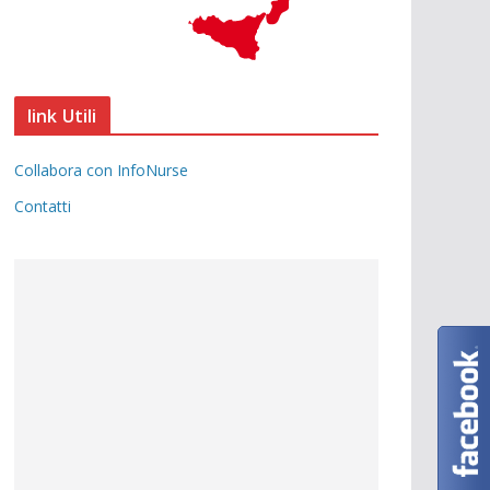
link Utili
Collabora con InfoNurse
Contatti