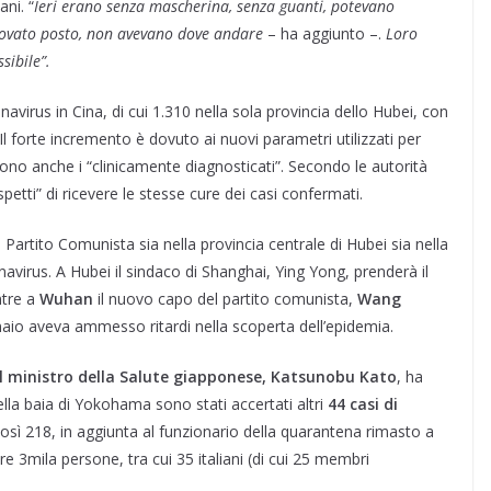
ani. “
Ieri erano senza mascherina, senza guanti, potevano
rovato posto, non avevano dove andare
– ha aggiunto –.
Loro
sibile”.
navirus in Cina, di cui 1.310 nella sola provincia dello Hubei, con
Il forte incremento è dovuto ai nuovi parametri utilizzati per
udono anche i “clinicamente diagnosticati”. Secondo le autorità
petti” di ricevere le stesse cure dei casi confermati.
Partito Comunista sia nella provincia centrale di Hubei sia nella
avirus. A Hubei il sindaco di Shanghai, Ying Yong, prenderà il
ntre a
Wuhan
il nuovo capo del partito comunista,
Wang
naio aveva ammesso ritardi nella scoperta dell’epidemia.
l ministro della Salute giapponese, Katsunobu Kato
, ha
la baia di Yokohama sono stati accertati altri
44 casi di
e così 218, in aggiunta al funzionario della quarantena rimasto a
e 3mila persone, tra cui 35 italiani (di cui 25 membri