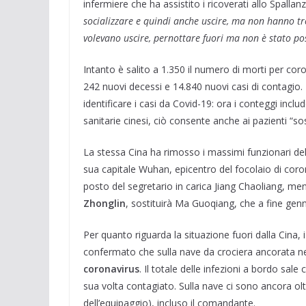
infermiere che ha assistito i ricoverati allo Spallanz
socializzare e quindi anche uscire, ma non hanno t
volevano uscire, pernottare fuori ma non è stato pos
Intanto è salito a 1.350 il numero di morti per coro
242 nuovi decessi e 14.840 nuovi casi di contagio. 
identificare i casi da Covid-19: ora i conteggi incl
sanitarie cinesi, ciò consente anche ai pazienti “sos
La stessa Cina ha rimosso i massimi funzionari del 
sua capitale Wuhan, epicentro del focolaio di coron
posto del segretario in carica Jiang Chaoliang, me
Zhonglin
, sostituirà Ma Guoqiang, che a fine gen
Per quanto riguarda la situazione fuori dalla Cina, i
confermato che sulla nave da crociera ancorata nel
coronavirus
. Il totale delle infezioni a bordo sal
sua volta contagiato. Sulla nave ci sono ancora oltr
dell’equipaggio), incluso il comandante.