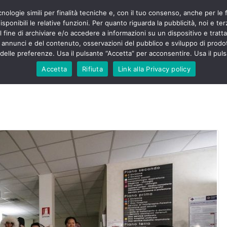
cnologie simili per finalità tecniche e, con il tuo consenso, anche per le 
POLITICA
STUDENTI
SALUTE
COMUNICATI
CU
ieri sono
sponibili le relative funzioni. Per quanto riguarda la pubblicità, noi e te
olenza senza
l fine di archiviare e/o accedere a informazioni su un dispositivo e trattar
30mila aggressioni
URSE
i annunci e del contenuto, osservazioni del pubblico e sviluppo di prodot
elle preferenze. Usa il pulsante “Accetta” per acconsentire. Usa il puls
ntesta “tagli e
”: proclamato lo
Accetta
Rifiuta
Link alla Privacy policy
Nursing Up contro
 dimenticati nella
e, Nursing Up
rontalieri
o soccorso e
rsing Up:
nvolge anche
isti”