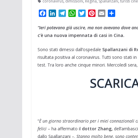
coronavirus
,
dimissioni
,
Regina
,
Spallanzani
,
turisti cine
F
L
T
W
T
P
E
C
a
i
e
h
w
i
m
o
“Ieri potevano già uscire, ma non avevano dove an
c
n
l
a
i
n
a
n
e
k
e
t
t
t
i
d
c’è una nuova impennata di casi in Cina.
b
e
g
s
t
e
l
i
Sono stati dimessi dall’ospedale
Spallanzani di 
o
d
r
A
e
r
v
risultata positiva al coronavirus. Tutti sono stati in
o
I
a
p
r
e
i
k
n
m
p
s
d
test. Tra loro anche cinque minori. Mercoledì sera, 
t
i
SCARICA
“
È un giorno straordinario per i miei connazionali
felici
– ha affermato il
dottor Zhang,
dell’ambasci
dallo Spallanzani –.
Stanno molto bene, sono contenti