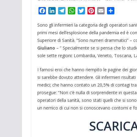
F
L
T
W
T
P
E
C
a
i
e
h
w
i
m
o
Sono gli infermieri la categoria degli operatori sa
c
n
l
a
i
n
a
n
e
k
e
t
t
t
i
d
primi mesi dell’esplosione della pandemia ed è con
b
e
g
s
t
e
l
i
Superiore di Sanità. “Sono numeri drammatici” – 
o
d
r
A
e
r
v
Giuliano
– ” Specialmente se si pensa che lo studio
o
I
a
p
r
e
i
sole sette regioni: Lombardia, Veneto, Toscana, Laz
k
n
m
p
s
d
t
i
I famosi eroi che hanno riempito le pagine dei giorn
si sarebbe dovuto attendere. Gli infermieri risultati 
medici; che hanno contato un 20,5% di contagi tra l
prosegue: ”Non c’è nulla di sorprendente in questa an
operatori della sanità, sono stati quelli che si so
un nemico di cui non si conoscevano contorni e fo
SCARICA