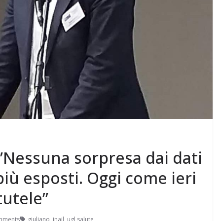
 ”Nessuna sorpresa dai dati
i più esposti. Oggi come ieri
tutele”
mments
giuliano
,
inail
,
ugl salute