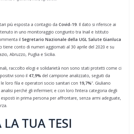
nitari più esposta a contagio da
Covid-19
. Il dato si riferisce ai
tenuto in uno monitoraggio congiunto tra Inail e Istituto
commenta il
Segretario Nazionale della UGL Salute Gianluca
 tiene conto di numeri aggiornati al 30 aprile del 2020 e su
io, Abruzzo, Puglia e Sicilia.
ali, raccolto elogi e solidarietà non sono stati protetti come ci
positivi sono il
47,9%
del campione analizzato, seguiti da
e loro fila e operatori socio sanitari con
19,7%
”. Giuliano
alisi perché gli infermieri; e con loro l’intera categoria degli
no esposti in prima persona per affrontare, senza armi adeguate,
rza.
 LA TUA TESI