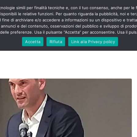
cnologie simili per finalità tecniche e, con il tuo consenso, anche per le 
POLITICA
STUDENTI
SALUTE
COMUNICATI
CU
ermieri sono
sponibili le relative funzioni. Per quanto riguarda la pubblicità, noi e te
violenza senza
l fine di archiviare e/o accedere a informazioni su un dispositivo e trattar
 130mila aggressioni
URSE
i annunci e del contenuto, osservazioni del pubblico e sviluppo di prodot
elle preferenze. Usa il pulsante “Accetta” per acconsentire. Usa il puls
 contesta “tagli e
ali”: proclamato lo
Accetta
Rifiuta
Link alla Privacy policy
ne
, Nursing Up contro
eri dimenticati nella
fine, Nursing Up
i frontalieri
nto soccorso e
 Nursing Up:
coinvolge anche
ionisti”