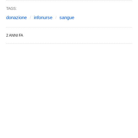
TAGS:
donazione
infonurse
sangue
2 ANNI FA