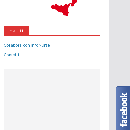
link Utili
Collabora con InfoNurse
Contatti