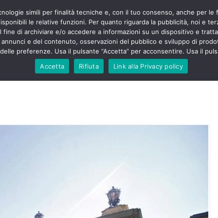
cnologie simili per finalità tecniche e, con il tuo consenso, anche per le 
POLITICA
STUDENTI
SALUTE
COMUNICATI
CU
ieri sono
sponibili le relative funzioni. Per quanto riguarda la pubblicità, noi e te
olenza senza
l fine di archiviare e/o accedere a informazioni su un dispositivo e trattar
30mila aggressioni
URSE
i annunci e del contenuto, osservazioni del pubblico e sviluppo di prodot
elle preferenze. Usa il pulsante “Accetta” per acconsentire. Usa il puls
ontesta “tagli e
i”: proclamato lo
Accetta
Rifiuta
Link alla Privacy policy
Nursing Up contro
i dimenticati nella
ne, Nursing Up
rontalieri
o soccorso e
rsing Up:
involge anche
nisti”