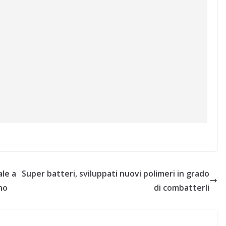
ale a
Super batteri, sviluppati nuovi polimeri in grado
no
di combatterli