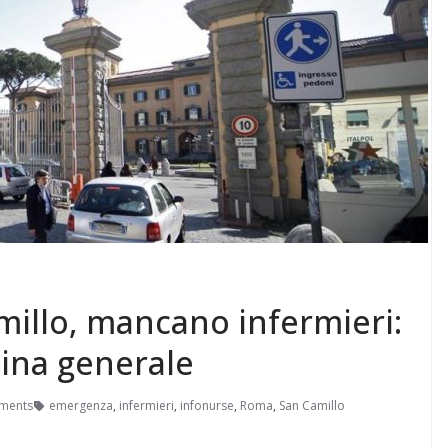
illo, mancano infermieri:
cina generale
ments
emergenza
,
infermieri
,
infonurse
,
Roma
,
San Camillo