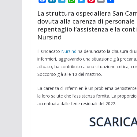
a
i
e
h
w
i
m
o
La struttura ospedaliera San Camil
c
n
l
a
i
n
a
n
dovuta alla carenza di personale
e
k
e
t
t
t
i
d
repentaglio l’assistenza e la conti
b
e
g
s
t
e
l
i
o
d
r
A
e
r
v
Nursind
o
I
a
p
r
e
i
k
n
m
p
s
d
Il sindacato
Nursind
ha denunciato la chiusura di 
t
i
infermieri, aggravando una situazione già precari
attuato, ha contribuito a una situazione critica, co
Soccorso già alle 10 del mattino.
La carenza di infermieri è un problema persistent
la loro salute che l’assistenza fornita. La proporzi
accentuata dalle ferie residuali del 2022.
SCARICA