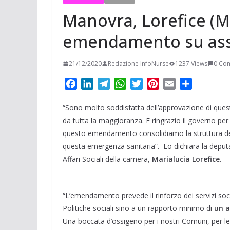
Manovra, Lorefice (M
emendamento su assi
21/12/2020
Redazione InfoNurse
1237 Views
0 Co
F
L
T
W
T
P
E
C
a
i
e
h
w
i
m
o
“Sono molto soddisfatta dell’approvazione di qu
c
n
l
a
i
n
a
n
e
k
e
t
t
t
i
d
da tutta la maggioranza. E ringrazio il governo pe
b
e
g
s
t
e
l
i
questo emendamento consolidiamo la struttura dei
o
d
r
A
e
r
v
questa emergenza sanitaria”. Lo dichiara la depu
o
I
a
p
r
e
i
Affari Sociali della camera,
Marialucia Lorefice
.
k
n
m
p
s
d
t
i
“L’emendamento prevede il rinforzo dei servizi soc
Politiche sociali sino a un rapporto minimo di
un a
Una boccata d’ossigeno per i nostri Comuni, per le f