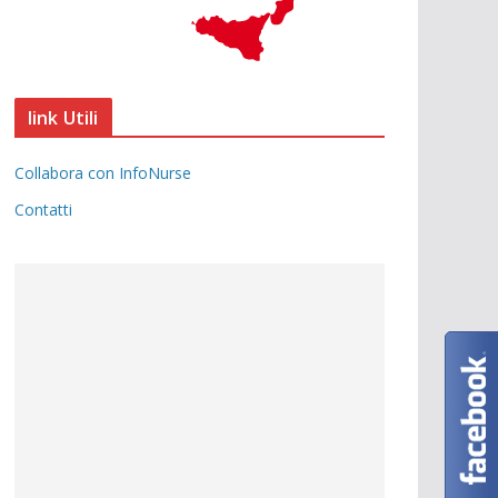
link Utili
Collabora con InfoNurse
Contatti