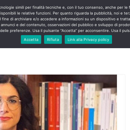
cnologie simili per finalità tecniche e, con il tuo consenso, anche per le 
POLITICA
STUDENTI
SALUTE
COMUNICATI
CU
ermieri sono
sponibili le relative funzioni. Per quanto riguarda la pubblicità, noi e te
violenza senza
l fine di archiviare e/o accedere a informazioni su un dispositivo e trattar
 130mila aggressioni
URSE
i annunci e del contenuto, osservazioni del pubblico e sviluppo di prodot
elle preferenze. Usa il pulsante “Accetta” per acconsentire. Usa il puls
 contesta “tagli e
ali”: proclamato lo
Accetta
Rifiuta
Link alla Privacy policy
ne
, Nursing Up contro
eri dimenticati nella
fine, Nursing Up
i frontalieri
nto soccorso e
 Nursing Up:
coinvolge anche
ionisti”