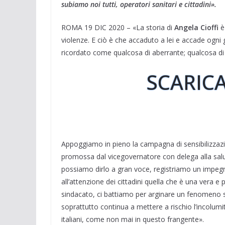
e
k
e
t
t
t
i
d
subiamo noi tutti, operatori sanitari e cittadini».
b
e
g
s
t
e
l
i
ROMA 19 DIC 2020 – «La storia di
Angela
Cioffi
è 
o
d
r
A
e
r
v
violenze. E ciò è che accaduto a lei e accade ogni g
o
I
a
p
r
e
i
k
n
m
p
s
d
ricordato come qualcosa di aberrante; qualcosa di c
t
i
SCARICA
Appoggiamo in pieno la campagna di sensibilizzazio
promossa dal vicegovernatore con delega alla salute
possiamo dirlo a gran voce, registriamo un impeg
all’attenzione dei cittadini quella che è una vera e
sindacato, ci battiamo per arginare un fenomeno s
soprattutto continua a mettere a rischio l’incolum
italiani, come non mai in questo frangente».