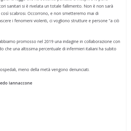
ri sanitari si è rivelata un totale fallimento. Non è non sarà
i così scabrosi. Occorrono, e non smetteremo mai di
ascere i fenomeni violenti, ci vogliono strutture e persone “a ciò
abbiamo promosso nel 2019 una indagine in collaborazione con
o che una altissima percentuale di infermieri italiani ha subito
i ospedali, meno della metà vengono denunciati.
fredo Iannaccone