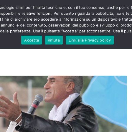
cnologie simili per finalità tecniche e, con il tuo consenso, anche per le 
POLITICA
STUDENTI
SALUTE
COMUNICATI
CU
ermieri sono
sponibili le relative funzioni. Per quanto riguarda la pubblicità, noi e te
violenza senza
l fine di archiviare e/o accedere a informazioni su un dispositivo e trattar
 130mila aggressioni
URSE
i annunci e del contenuto, osservazioni del pubblico e sviluppo di prodot
elle preferenze. Usa il pulsante “Accetta” per acconsentire. Usa il puls
 contesta “tagli e
ali”: proclamato lo
Accetta
Rifiuta
Link alla Privacy policy
ne
, Nursing Up contro
eri dimenticati nella
fine, Nursing Up
i frontalieri
nto soccorso e
 Nursing Up:
coinvolge anche
ionisti”