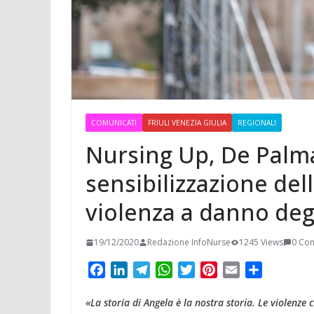
t
m
a
p
o
e
e
i
p
n
r
r
l
d
e
i
s
v
t
COMUNICATI
FRIULI VENEZIA GIULIA
REGIONALI
i
Nursing Up, De Palm
d
i
sensibilizzazione dell
violenza a danno degl
19/12/2020
Redazione InfoNurse
1245 Views
0 Co
F
L
T
W
T
P
E
C
a
i
e
h
w
i
m
o
«La storia di Angela è la nostra storia. Le violenze 
c
n
l
a
i
n
a
n