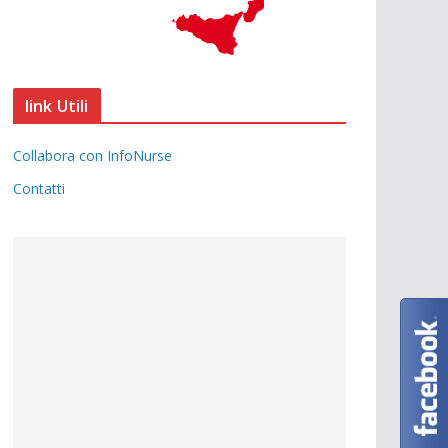
link Utili
Collabora con InfoNurse
Contatti