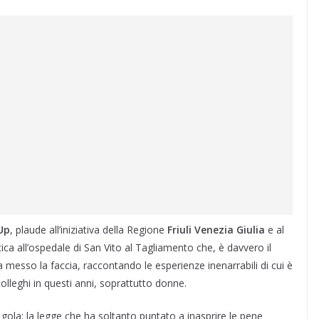
Up
, plaude all’iniziativa della Regione
Friuli Venezia
Giulia
e al
tica all’ospedale di San Vito al Tagliamento che, è davvero il
a messo la faccia, raccontando le esperienze inenarrabili di cui è
 colleghi in questi anni, soprattutto donne.
 gola: la legge che ha soltanto puntato a inasprire le pene