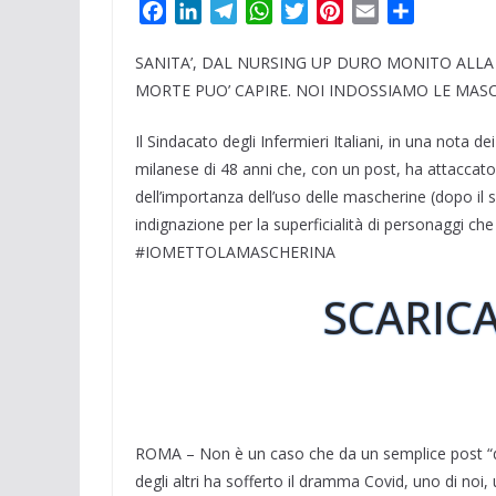
F
L
T
W
T
P
E
C
a
i
e
h
w
i
m
o
SANITA’, DAL NURSING UP DURO MONITO ALLA
c
n
l
a
i
n
a
n
e
k
e
t
t
t
i
d
MORTE PUO’ CAPIRE. NOI INDOSSIAMO LE MASC
b
e
g
s
t
e
l
i
Il Sindacato degli Infermieri Italiani, in una nota de
o
d
r
A
e
r
v
milanese di 48 anni che, con un post, ha attaccato 
o
I
a
p
r
e
i
k
n
m
p
s
d
dell’importanza dell’uso delle mascherine (dopo il s
t
i
indignazione per la superficialità di personaggi c
#IOMETTOLAMASCHERINA
SCARICA
ROMA – Non è un caso che da un semplice post “di r
degli altri ha sofferto il dramma Covid, uno di noi