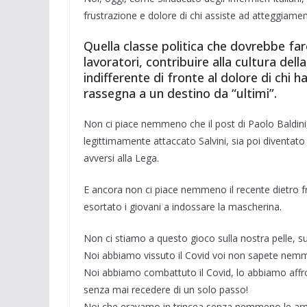
frustrazione e dolore di chi assiste ad atteggiamen
Quella classe politica che dovrebbe fare
lavoratori, contribuire alla cultura dell
indifferente di fronte al dolore di chi ha
rassegna a un destino da “ultimi”.
Non ci piace nemmeno che il post di Paolo Baldini,
legittimamente attaccato Salvini, sia poi diventato u
avversi alla Lega.
E ancora non ci piace nemmeno il recente dietro fro
esortato i giovani a indossare la mascherina.
Non ci stiamo a questo gioco sulla nostra pelle, sul
Noi abbiamo vissuto il Covid voi non sapete nem
Noi abbiamo combattuto il Covid, lo abbiamo affr
senza mai recedere di un solo passo!
Noi che eravamo in trincea senza nemmeno le arm