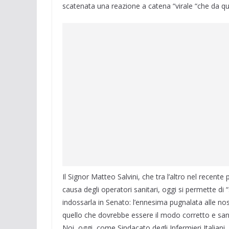
scatenata una reazione a catena “virale “che da q
Il Signor Matteo Salvini, che tra l’altro nel recen
causa degli operatori sanitari, oggi si permette di
indossarla in Senato: l’ennesima pugnalata alle nos
quello che dovrebbe essere il modo corretto e sano 
Noi, oggi, come Sindacato degli Infermieri Italiani, 