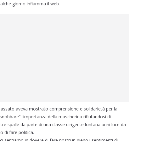
ualche giorno infiamma il web.
te passato aveva mostrato comprensione e solidarietà per la
 “snobbare” l’importanza della mascherina rifiutandosi di
tre spalle da parte di una classe dirigente lontana anni luce da
di fare politica.
ci sentiamo in dovere di fare nostri in pieno i sentimenti di