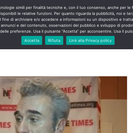
cnologie simili per finalità tecniche e, con il tuo consenso, anche per le 
POLITICA
STUDENTI
SALUTE
COMUNICATI
CU
ermieri sono
sponibili le relative funzioni. Per quanto riguarda la pubblicità, noi e te
violenza senza
l fine di archiviare e/o accedere a informazioni su un dispositivo e trattar
 130mila aggressioni
URSE
i annunci e del contenuto, osservazioni del pubblico e sviluppo di prodot
elle preferenze. Usa il pulsante “Accetta” per acconsentire. Usa il puls
 contesta “tagli e
ali”: proclamato lo
Accetta
Rifiuta
Link alla Privacy policy
ne
, Nursing Up contro
eri dimenticati nella
fine, Nursing Up
i frontalieri
nto soccorso e
 Nursing Up:
coinvolge anche
ionisti”