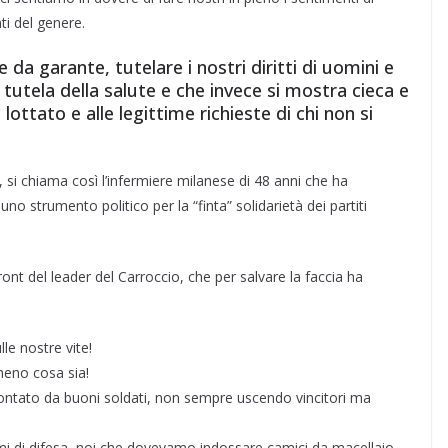
ti del genere.
 da garante, tutelare i nostri diritti di uomini e
a tutela della salute e che invece si mostra cieca e
 lottato e alle legittime richieste di chi non si
 si chiama così l’infermiere milanese di 48 anni che ha
no strumento politico per la “finta” solidarietà dei partiti
nt del leader del Carroccio, che per salvare la faccia ha
le nostre vite!
meno cosa sia!
ontato da buoni soldati, non sempre uscendo vincitori ma
i di difesa, noi che dovevamo indossare camici da macellaio