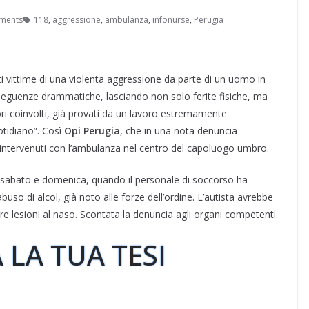
ments
118
,
aggressione
,
ambulanza
,
infonurse
,
Perugia
i vittime di una violenta aggressione da parte di un uomo in
nseguenze drammatiche, lasciando non solo ferite fisiche, ma
ori coinvolti, già provati da un lavoro estremamente
otidiano”. Così
Opi Perugia
, che in una nota denuncia
re intervenuti con l’ambulanza nel centro del capoluogo umbro.
tra sabato e domenica, quando il personale di soccorso ha
uso di alcol, già noto alle forze dell’ordine. L’autista avrebbe
iere lesioni al naso. Scontata la denuncia agli organi competenti.
 LA TUA TESI