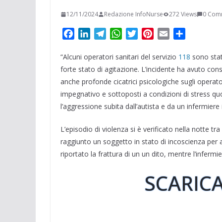
12/11/2024
Redazione InfoNurse
272 Views
0 Com
F
L
T
W
T
P
E
C
a
i
e
h
w
i
m
o
“Alcuni operatori sanitari del servizio
c
n
l
a
i
n
a
118
n
sono stat
e
k
e
t
t
t
i
d
forte stato di agitazione. L’incidente ha avuto co
b
e
g
s
t
e
l
i
anche profonde cicatrici psicologiche sugli operat
o
d
r
A
e
r
v
impegnativo e sottoposti a condizioni di stress qu
o
I
a
p
r
e
i
l’aggressione subita dall’autista e da un infermie
k
n
m
p
s
d
t
i
L’episodio di violenza si è verificato nella notte 
raggiunto un soggetto in stato di incoscienza per ab
riportato la frattura di un un dito, mentre l’inferm
SCARICA