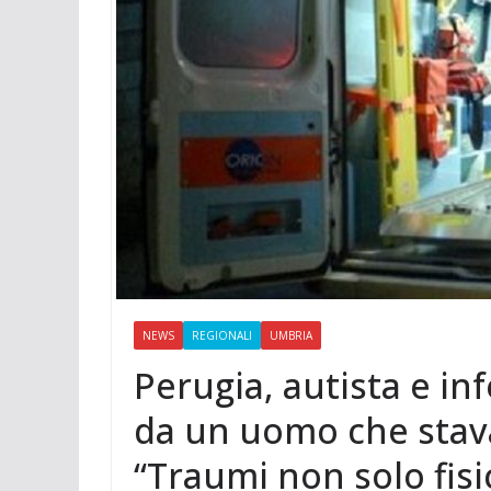
t
m
a
p
o
e
e
i
p
n
r
r
l
d
e
i
s
v
t
i
d
i
NEWS
REGIONALI
UMBRIA
Perugia, autista e in
da un uomo che stav
“Traumi non solo fisi