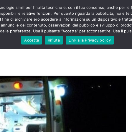
cnologie simili per finalità tecniche e, con il tuo consenso, anche per le 
POLITICA
STUDENTI
SALUTE
COMUNICATI
CU
eri sono
sponibili le relative funzioni. Per quanto riguarda la pubblicità, noi e te
enza senza
l fine di archiviare e/o accedere a informazioni su un dispositivo e trattar
mila aggressioni
URSE
i annunci e del contenuto, osservazioni del pubblico e sviluppo di prodot
elle preferenze. Usa il pulsante “Accetta” per acconsentire. Usa il puls
testa “tagli e
: proclamato lo
Accetta
Rifiuta
Link alla Privacy policy
rsing Up contro
dimenticati nella
, Nursing Up
ntalieri
soccorso e
sing Up:
volge anche
sti”