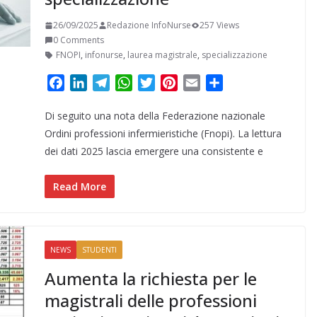
26/09/2025
Redazione InfoNurse
257 Views
0 Comments
FNOPI
,
infonurse
,
laurea magistrale
,
specializzazione
F
L
T
W
T
P
E
C
a
i
e
h
w
i
m
o
Di seguito una nota della Federazione nazionale
c
n
l
a
i
n
a
n
e
k
e
t
t
t
i
d
Ordini professioni infermieristiche (Fnopi). La lettura
b
e
g
s
t
e
l
i
dei dati 2025 lascia emergere una consistente e
o
d
r
A
e
r
v
o
I
a
p
r
e
i
Read More
k
n
m
p
s
d
t
i
NEWS
STUDENTI
Aumenta la richiesta per le
magistrali delle professioni