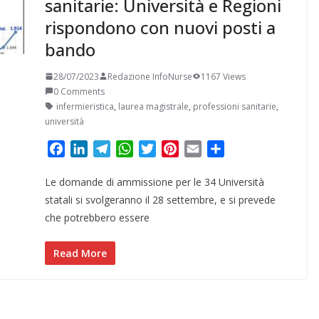
sanitarie: Università e Regioni
rispondono con nuovi posti a
bando
28/07/2023
Redazione InfoNurse
1167 Views
0 Comments
infermieristica
,
laurea magistrale
,
professioni sanitarie
,
università
F
L
T
W
T
P
E
C
a
i
e
h
w
i
m
o
Le domande di ammissione per le 34 Università
c
n
l
a
i
n
a
n
e
k
e
t
t
t
i
d
statali si svolgeranno il 28 settembre, e si prevede
b
e
g
s
t
e
l
i
che potrebbero essere
o
d
r
A
e
r
v
o
I
a
p
r
e
i
Read More
k
n
m
p
s
d
t
i