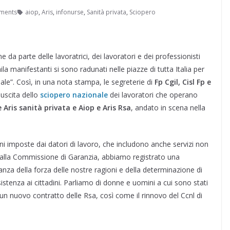
ments
aiop
,
Aris
,
infonurse
,
Sanità privata
,
Sciopero
e da parte delle lavoratrici, dei lavoratori e dei professionisti
ila manifestanti si sono radunati nelle piazze di tutta Italia per
ale”. Così, in una nota stampa, le segreterie di
Fp Cgil, Cisl Fp e
iuscita dello
sciopero nazionale
dei lavoratori che operano
 Aris sanità privata e Aiop e Aris Rsa
, andato in scena nella
ni imposte dai datori di lavoro, che includono anche servizi non
alla Commissione di Garanzia, abbiamo registrato una
nza della forza delle nostre ragioni e della determinazione di
sistenza ai cittadini. Parliamo di donne e uomini a cui sono stati
i un nuovo contratto delle Rsa, così come il rinnovo del Ccnl di