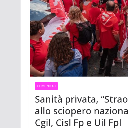
t
m
a
p
o
e
e
i
p
n
r
r
l
d
e
i
s
v
t
i
d
i
COMUNICATI
Sanità privata, “Stra
allo sciopero naziona
Cgil, Cisl Fp e Uil Fpl