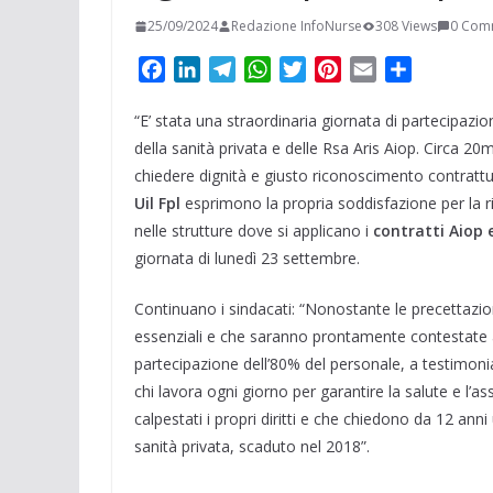
25/09/2024
Redazione InfoNurse
308 Views
0 Com
F
L
T
W
T
P
E
C
a
i
e
h
w
i
m
o
“E’ stata una straordinaria giornata di partecipazion
c
n
l
a
i
n
a
n
e
k
e
t
t
t
i
d
della sanità privata e delle Rsa Aris Aiop. Circa 20m
b
e
g
s
t
e
l
i
chiedere dignità e giusto riconoscimento contrattu
o
d
r
A
e
r
v
Uil Fpl
esprimono la propria soddisfazione per la r
o
I
a
p
r
e
i
nelle strutture dove si applicano i
contratti Aiop e
k
n
m
p
s
d
giornata di lunedì 23 settembre.
t
i
Continuano i sindacati: “Nonostante le precettazio
essenziali e che saranno prontamente contestate 
partecipazione dell’80% del personale, a testimonia
chi lavora ogni giorno per garantire la salute e l’as
calpestati i propri diritti e che chiedono da 12 ann
sanità privata, scaduto nel 2018”.