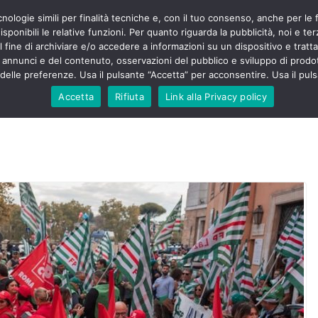
cnologie simili per finalità tecniche e, con il tuo consenso, anche per le 
POLITICA
STUDENTI
SALUTE
COMUNICATI
CU
eri sono
sponibili le relative funzioni. Per quanto riguarda la pubblicità, noi e te
enza senza
l fine di archiviare e/o accedere a informazioni su un dispositivo e trattar
mila aggressioni
URSE
i annunci e del contenuto, osservazioni del pubblico e sviluppo di prodot
elle preferenze. Usa il pulsante “Accetta” per acconsentire. Usa il puls
testa “tagli e
: proclamato lo
Accetta
Rifiuta
Link alla Privacy policy
rsing Up contro
dimenticati nella
, Nursing Up
ntalieri
soccorso e
sing Up:
volge anche
sti”