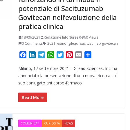
potenziale di Sacituzumab
Govitecan nell’evoluzione della
pratica clinica
18/09/2021
Redazione InfoNurse
960 Views
0 Comments
2021
,
esmo
,
gilead
,
sacituzumab govitecan
F
L
T
W
T
P
E
C
a
i
e
h
w
i
m
o
Milano, 17 settembre 2021 – Gilead Sciences, Inc. ha
c
n
l
a
i
n
a
n
e
k
e
t
t
t
i
d
annunciato la presentazione di una nuova ricerca sul
b
e
g
s
t
e
l
i
suo coniugato anticorpo-farmaco
o
d
r
A
e
r
v
o
I
a
p
r
e
i
Read More
k
n
m
p
s
d
t
i
COMUNICATI
CURIOSITÀ
NEWS