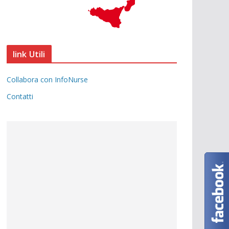
link Utili
Collabora con InfoNurse
Contatti