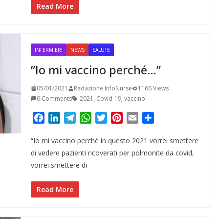
k
n
m
p
s
d
Read More
t
i
INFERMIERI
NEWS
SALUTE
”Io mi vaccino perché…”
05/01/2021
Redazione InfoNurse
1166 Views
0 Comments
2021
,
Covid-19
,
vaccino
F
L
T
W
T
P
E
C
a
i
e
h
w
i
m
o
“Io mi vaccino perché in questo 2021 vorrei smettere
c
n
l
a
i
n
a
n
e
k
e
t
t
t
i
d
di vedere pazienti ricoverati per polmonite da covid,
b
e
g
s
t
e
l
i
vorrei smettere di
o
d
r
A
e
r
v
o
I
a
p
r
e
i
Read More
k
n
m
p
s
d
t
i