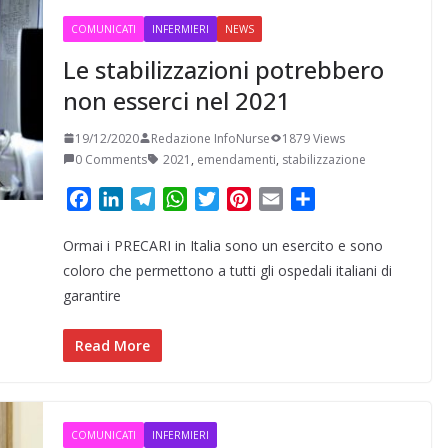
COMUNICATI
INFERMIERI
NEWS
Le stabilizzazioni potrebbero
non esserci nel 2021
19/12/2020
Redazione InfoNurse
1879 Views
0 Comments
2021
,
emendamenti
,
stabilizzazione
F
L
T
W
T
P
E
C
a
i
e
h
w
i
m
o
Ormai i PRECARI in Italia sono un esercito e sono
c
n
l
a
i
n
a
n
e
k
e
t
t
t
i
d
coloro che permettono a tutti gli ospedali italiani di
b
e
g
s
t
e
l
i
garantire
o
d
r
A
e
r
v
o
I
a
p
r
e
i
Read More
k
n
m
p
s
d
t
i
COMUNICATI
INFERMIERI