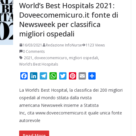
World’s Best Hospitals 2021:
Doveecomemicuro.it fonte di
Newsweek per classifica
migliori ospedali
16/03/2021
Redazione InfoNurse
1123 Views
0 Comments
2021
,
doveecomemicuro
,
migliori ospedali
,
World’s Best Hospitals
F
L
T
W
T
P
E
C
a
i
e
h
w
i
m
o
La World’s Best Hospital, la classifica dei 200 migliori
c
n
l
a
i
n
a
n
e
k
e
t
t
t
i
d
ospedali al mondo stilata dalla rivista
b
e
g
s
t
e
l
i
americana Newsweek insieme a Statista
o
d
r
A
e
r
v
Inc, cita www.doveecomemicuro.it quale unica fonte
o
I
a
p
r
e
i
autorevole
k
n
m
p
s
d
t
i
Read More