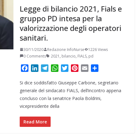
Legge di bilancio 2021, Fials e
gruppo PD intesa per la
valorizzazione degli operatori
sanitari.
30/11/2020
Redazione InfoNurse
1226 Views
0 Comments
2021
,
bilancio
,
FIALS
,
pd
F
L
T
W
T
P
E
C
a
i
e
h
w
i
m
o
Si dice soddisfatto Giuseppe Carbone, segretario
c
n
l
a
i
n
a
n
e
k
e
t
t
t
i
d
generale del sindacato FIALS, dell’incontro appena
b
e
g
s
t
e
l
i
concluso con la senatrice Paola Boldrini,
o
d
r
A
e
r
v
vicepresidente della
o
I
a
p
r
e
i
k
n
m
p
s
d
Read More
t
i