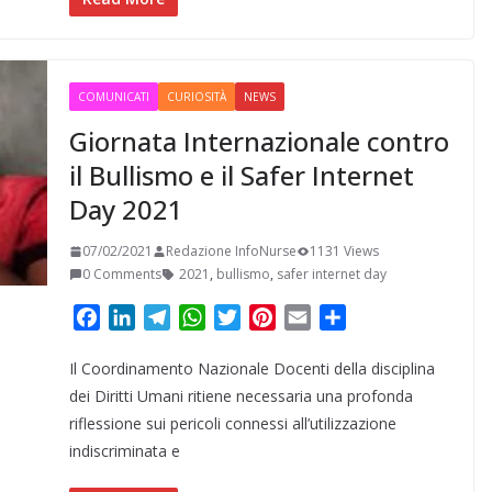
COMUNICATI
CURIOSITÀ
NEWS
Giornata Internazionale contro
il Bullismo e il Safer Internet
Day 2021
07/02/2021
Redazione InfoNurse
1131 Views
0 Comments
2021
,
bullismo
,
safer internet day
F
L
T
W
T
P
E
C
a
i
e
h
w
i
m
o
Il Coordinamento Nazionale Docenti della disciplina
c
n
l
a
i
n
a
n
e
k
e
t
t
t
i
d
dei Diritti Umani ritiene necessaria una profonda
b
e
g
s
t
e
l
i
riflessione sui pericoli connessi all’utilizzazione
o
d
r
A
e
r
v
indiscriminata e
o
I
a
p
r
e
i