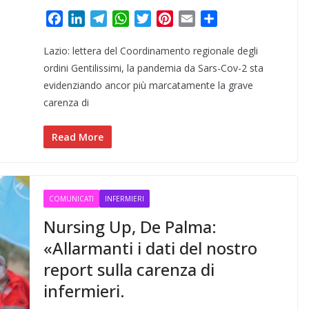
F
L
T
W
T
P
E
C
a
i
e
h
w
i
m
o
Lazio: lettera del Coordinamento regionale degli
c
n
l
a
i
n
a
n
e
k
e
t
t
t
i
d
ordini Gentilissimi, la pandemia da Sars-Cov-2 sta
b
e
g
s
t
e
l
i
evidenziando ancor più marcatamente la grave
o
d
r
A
e
r
v
carenza di
o
I
a
p
r
e
i
k
n
m
p
s
d
Read More
t
i
COMUNICATI
INFERMIERI
Nursing Up, De Palma:
«Allarmanti i dati del nostro
report sulla carenza di
infermieri.