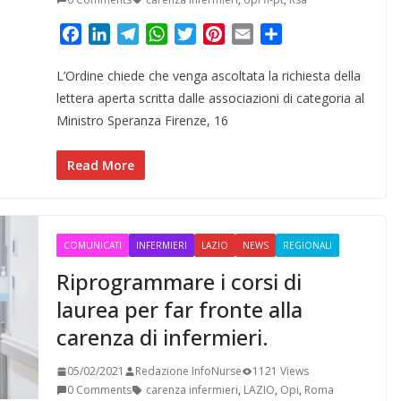
F
L
T
W
T
P
E
C
a
i
e
h
w
i
m
o
L’Ordine chiede che venga ascoltata la richiesta della
c
n
l
a
i
n
a
n
e
k
e
t
t
t
i
d
lettera aperta scritta dalle associazioni di categoria al
b
e
g
s
t
e
l
i
Ministro Speranza Firenze, 16
o
d
r
A
e
r
v
o
I
a
p
r
e
i
Read More
k
n
m
p
s
d
t
i
COMUNICATI
INFERMIERI
LAZIO
NEWS
REGIONALI
Riprogrammare i corsi di
laurea per far fronte alla
carenza di infermieri.
05/02/2021
Redazione InfoNurse
1121 Views
0 Comments
carenza infermieri
,
LAZIO
,
Opi
,
Roma