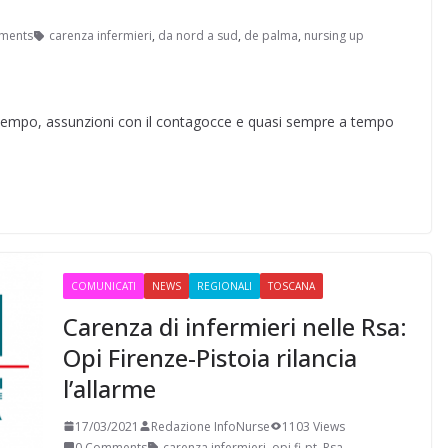
ments
carenza infermieri
,
da nord a sud
,
de palma
,
nursing up
empo, assunzioni con il contagocce e quasi sempre a tempo
COMUNICATI
NEWS
REGIONALI
TOSCANA
Carenza di infermieri nelle Rsa:
Opi Firenze-Pistoia rilancia
l’allarme
17/03/2021
Redazione InfoNurse
1103 Views
0 Comments
carenza infermieri
,
opi fi-pt
,
Rsa