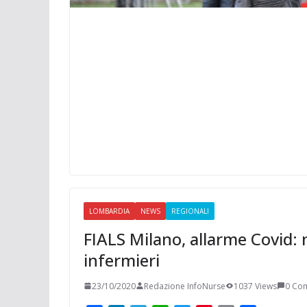
LOMBARDIA
NEWS
REGIONALI
FIALS Milano, allarme Covid:
infermieri
23/10/2020
Redazione InfoNurse
1037 Views
0 Co