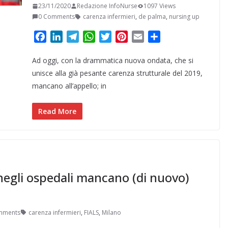
23/11/2020
Redazione InfoNurse
1097 Views
0 Comments
carenza infermieri
,
de palma
,
nursing up
F
L
T
W
T
P
E
C
a
i
e
h
w
i
m
o
Ad oggi, con la drammatica nuova ondata, che si
c
n
l
a
i
n
a
n
e
k
e
t
t
t
i
d
unisce alla già pesante carenza strutturale del 2019,
b
e
g
s
t
e
l
i
mancano all’appello; in
o
d
r
A
e
r
v
o
I
a
p
r
e
i
Read More
k
n
m
p
s
d
t
i
 negli ospedali mancano (di nuovo)
mments
carenza infermieri
,
FIALS
,
Milano