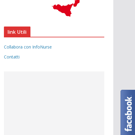
link Utili
Collabora con InfoNurse
Contatti