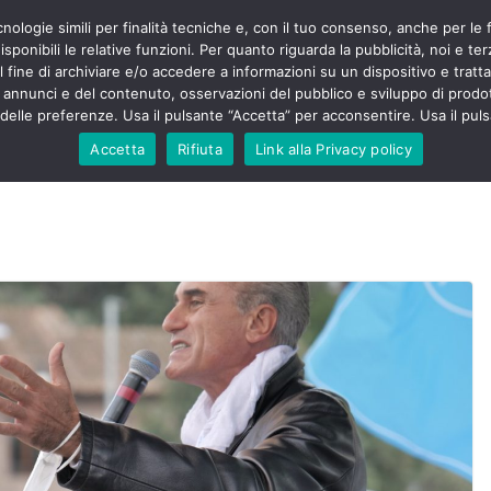
cnologie simili per finalità tecniche e, con il tuo consenso, anche per le 
POLITICA
STUDENTI
SALUTE
COMUNICATI
CU
ermieri sono
sponibili le relative funzioni. Per quanto riguarda la pubblicità, noi e te
violenza senza
l fine di archiviare e/o accedere a informazioni su un dispositivo e trattar
 130mila aggressioni
URSE
i annunci e del contenuto, osservazioni del pubblico e sviluppo di prodot
elle preferenze. Usa il pulsante “Accetta” per acconsentire. Usa il puls
 contesta “tagli e
ali”: proclamato lo
Accetta
Rifiuta
Link alla Privacy policy
ne
, Nursing Up contro
eri dimenticati nella
fine, Nursing Up
i frontalieri
nto soccorso e
 Nursing Up:
coinvolge anche
ionisti”