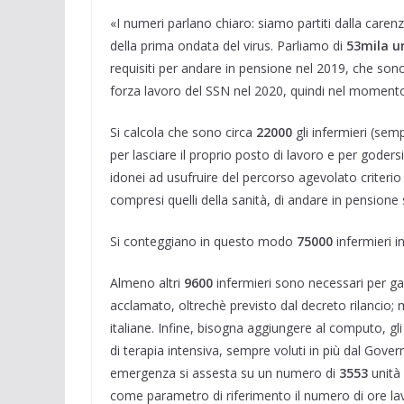
«I numeri parlano chiaro: siamo partiti dalla carenza
della prima ondata del virus. Parliamo di
53mila u
requisiti per andare in pensione nel 2019, che sono
forza lavoro del SSN nel 2020, quindi nel momento 
Si calcola che sono circa
22000
gli infermieri (semp
per lasciare il proprio posto di lavoro e per godersi
idonei ad usufruire del percorso agevolato criterio
compresi quelli della sanità, di andare in pensione 
Si conteggiano in questo modo
75000
infermieri i
Almeno altri
9600
infermieri sono necessari per gara
acclamato, oltrechè previsto dal decreto rilancio; 
italiane. Infine, bisogna aggiungere al computo, gli
di terapia intensiva, sempre voluti in più dal Gove
emergenza si assesta su un numero di
3553
unità 
come parametro di riferimento il numero di ore lavo