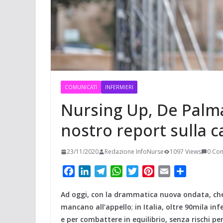
t
m
a
p
o
e
e
i
p
n
r
r
l
d
e
i
s
v
t
COMUNICATI
INFERMIERI
i
Nursing Up, De Palma:
d
i
nostro report sulla c
23/11/2020
Redazione InfoNurse
1097 Views
0 Co
F
L
T
W
T
P
E
C
a
i
e
h
w
i
m
o
Ad oggi, con la drammatica nuova ondata, che 
c
n
l
a
i
n
a
n
e
k
e
t
t
t
i
d
mancano all’appello
;
in Italia, oltre 90mila i
b
e
g
s
t
e
l
i
e per combattere in equilibrio, senza rischi per