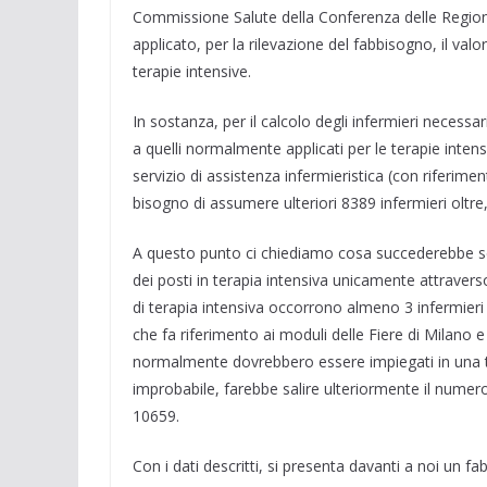
Commissione Salute della Conferenza delle Regioni
applicato, per la rilevazione del fabbisogno, il val
terapie intensive.
In sostanza, per il calcolo degli infermieri necessari
a quelli normalmente applicati per le terapie intens
servizio di assistenza infermieristica (con riferiment
bisogno di assumere ulteriori 8389 infermieri oltr
A questo punto ci chiediamo cosa succederebbe se 
dei posti in terapia intensiva unicamente attravers
di terapia intensiva occorrono almeno 3 infermieri
che fa riferimento ai moduli delle Fiere di Milano
normalmente dovrebbero essere impiegati in una te
improbabile, farebbe salire ulteriormente il numero 
10659.
Con i dati descritti, si presenta davanti a noi un 