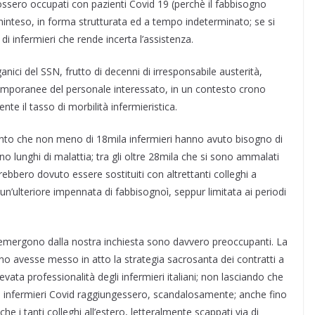
 fossero occupati con pazienti Covid 19 (perchè il fabbisogno
nteso, in forma strutturata ed a tempo indeterminato; se si
di infermieri che rende incerta l’assistenza.
ganici del SSN, frutto di decenni di irresponsabile austerità,
mporanee del personale interessato, in un contesto crono
e il tasso di morbilità infermieristica.
 conto che non meno di 18mila infermieri hanno avuto bisogno di
no lunghi di malattia; tra gli oltre 28mila che si sono ammalati
vrebbero dovuto essere sostituiti con altrettanti colleghi a
n’ulteriore impennata di fabbisognoì, seppur limitata ai periodi
emergono dalla nostra inchiesta sono davvero preoccupanti. La
erno avesse messo in atto la strategia sacrosanta dei contratti a
vata professionalità degli infermieri italiani; non lasciando che
gli infermieri Covid raggiungessero, scandalosamente; anche fino
e i tanti colleghi all’estero, letteralmente scappati via di