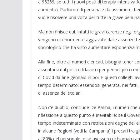
a 95259; se tutti i nuovi posti di terapia intensiva
aumenta). Parliamo di personale da assumere, beni
vuole risolvere una volta per tutte la grave penuria 
Ma non finisce qui. Infatti le gravi carenze negli or
vengono ulteriormente aggravate dalle assenze te
sociologico che ha visto aumentare esponenzialment
Alla fine, oltre ai numeri elencati, bisogna tener
assentarsi dal posto di lavoro per periodi più o me
di Covid da fine gennaio in poi. E questi colleghi a
tempo determinato; essendosi generata, nei fatti, u
di assenza dei titolari.
Non c’è dubbio, conclude De Palma, i numeri che 
riflessione a questo punto è inevitabile: se il Gov
tempo indeterminato con retribuzioni degne dell’ele
in alcune Regioni (vedi la Campania) i precari tra 
all’80% del personale, e se avessero richiamato anch