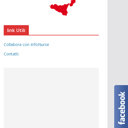
link Utili
Collabora con InfoNurse
Contatti