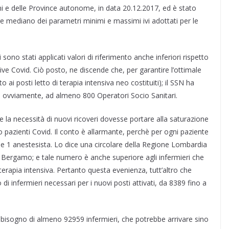
 e delle Province autonome, in data 20.12.2017, ed è stato
ore mediano dei parametri minimi e massimi ivi adottati per le
 sono stati applicati valori di riferimento anche inferiori rispetto
ive Covid. Ciò posto, ne discende che, per garantire l’ottimale
o ai posti letto di terapia intensiva neo costituiti); il SSN ha
e, ovviamente, ad almeno 800 Operatori Socio Sanitari.
la necessità di nuovi ricoveri dovesse portare alla saturazione
o pazienti Covid. Il conto è allarmante, perchè per ogni paziente
 e 1 anestesista. Lo dice una circolare della Regione Lombardia
 e Bergamo; e tale numero è anche superiore agli infermieri che
rapia intensiva. Pertanto questa evenienza, tutt’altro che
di infermieri necessari per i nuovi posti attivati, da 8389 fino a
fabbisogno di almeno 92959 infermieri, che potrebbe arrivare sino