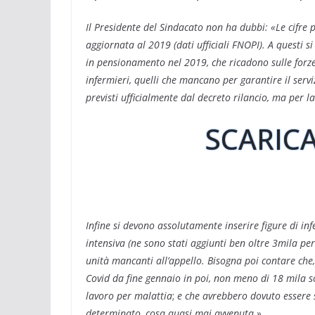
o
d
r
A
e
r
v
Il Presidente del Sindacato non ha dubbi: «Le cifre 
o
I
a
p
r
e
i
k
n
m
p
s
d
aggiornata al 2019 (dati ufficiali FNOPI). A questi s
t
i
in pensionamento nel 2019, che ricadono sulle forze
infermieri, quelli che mancano per garantire il serviz
previsti ufficialmente dal decreto rilancio, ma per l
SCARICA
Infine si devono assolutamente inserire figure di inf
intensiva (ne sono stati aggiunti ben oltre 3mila pe
unità mancanti all’appello. Bisogna poi contare che,
Covid da fine gennaio in poi, non meno di 18 mila s
lavoro per malattia
;
e che avrebbero dovuto essere s
determinato, cosa quasi mai avvenuta.»