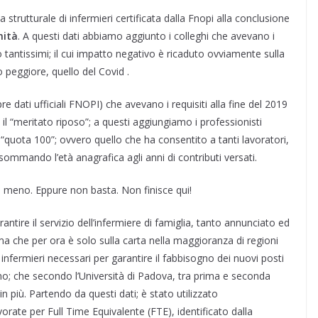
 strutturale di infermieri certificata dalla Fnopi alla conclusione
nità
. A questi dati abbiamo aggiunto i colleghi che avevano i
 tantissimi; il cui impatto negativo è ricaduto ovviamente sulla
peggiore, quello del Covid .
re dati ufficiali FNOPI) che avevano i requisiti alla fine del 2019
 il “meritato riposo”; a questi aggiungiamo i professionisti
 “quota 100”; ovvero quello che ha consentito a tanti lavoratori,
sommando l’età anagrafica agli anni di contributi versati.
n meno. Eppure non basta. Non finisce qui!
ntire il servizio dell’infermiere di famiglia, tanto annunciato ed
ma che per ora è solo sulla carta nella maggioranza di regioni
 infermieri necessari per garantire il fabbisogno dei nuovi posti
rno; che secondo l’Università di Padova, tra prima e seconda
in più. Partendo da questi dati; è stato utilizzato
rate per Full Time Equivalente (FTE), identificato dalla