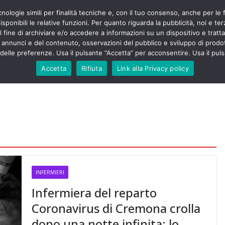
cnologie simili per finalità tecniche e, con il tuo consenso, anche per le 
POLITICA
STUDENTI
SALUTE
COMUNICATI
CU
ieri sono
sponibili le relative funzioni. Per quanto riguarda la pubblicità, noi e te
olenza senza
l fine di archiviare e/o accedere a informazioni su un dispositivo e trattar
30mila aggressioni
URSE
i annunci e del contenuto, osservazioni del pubblico e sviluppo di prodot
elle preferenze. Usa il pulsante “Accetta” per acconsentire. Usa il puls
ontesta “tagli e
i”: proclamato lo
Accetta
Rifiuta
Link alla Privacy policy
Nursing Up contro
i dimenticati nella
ne, Nursing Up
rontalieri
o soccorso e
rsing Up:
involge anche
nisti”
INFERMIERI
Infermiera del reparto
Coronavirus di Cremona crolla
dopo una notte infinita: lo