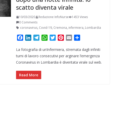
scatto diventa virale
10/03/2020
Redazione InfoNurse
1453 Views
0 Comments
coronavirus
,
Covid-19
,
Cremona
,
infermiera
,
Lombardia
F
L
T
W
T
P
E
C
a
i
e
h
w
i
m
o
La fotografia di un’infermiera, stremata dagli infiniti
c
n
l
a
i
n
a
n
e
k
e
t
t
t
i
d
turni di lavoro consecutivi per arginare l’emergenza
b
e
g
s
t
e
l
i
Coronavirus in Lombardia è diventata virale sul web.
o
d
r
A
e
r
v
o
I
a
p
r
e
i
Read More
k
n
m
p
s
d
t
i