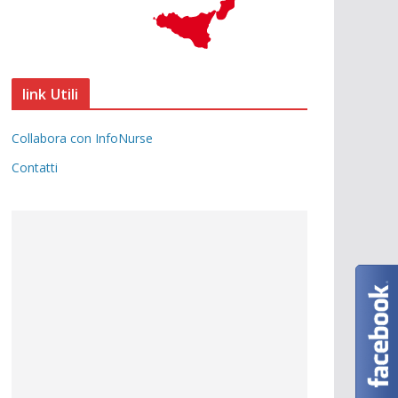
link Utili
Collabora con InfoNurse
Contatti