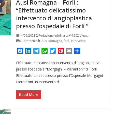
Ausl Romagna – Forlì :
“Effettuato delicatissimo
intervento di angioplastica
presso l’ospedale di Forlì “
14/06/2021
Redazione InfoNurse
1202 Views
0 Comments
Ausl Romagna
,
forlì
,
intervento
F
L
T
W
T
P
E
C
a
i
e
h
w
i
m
o
Effettuato delicatissimo intervento di angioplastica
c
n
l
a
i
n
a
n
e
k
e
t
t
t
i
d
presso l’ospedale “Morgagni – Pierantoni” di Forlì
b
e
g
s
t
e
l
i
Effettuato con successo presso l’Ospedale Morgagni-
o
d
r
A
e
r
v
Pierantoni un intervento di
o
I
a
p
r
e
i
k
n
m
p
s
d
Read More
t
i