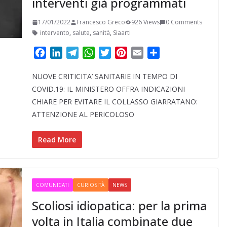
interventi già programmati
17/01/2022
Francesco Greco
926 Views
0 Comments
intervento
,
salute
,
sanità
,
Siaarti
F
L
T
W
T
P
E
C
a
i
e
h
w
i
m
o
NUOVE CRITICITA’ SANITARIE IN TEMPO DI
c
n
l
a
i
n
a
n
e
k
e
t
t
t
i
d
COVID.19: IL MINISTERO OFFRA INDICAZIONI
b
e
g
s
t
e
l
i
CHIARE PER EVITARE IL COLLASSO GIARRATANO:
o
d
r
A
e
r
v
ATTENZIONE AL PERICOLOSO
o
I
a
p
r
e
i
k
n
m
p
s
d
Read More
t
i
COMUNICATI
CURIOSITÀ
NEWS
Scoliosi idiopatica: per la prima
volta in Italia combinate due