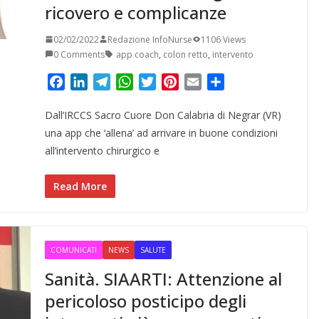
ricovero e complicanze
02/02/2022
Redazione InfoNurse
1106 Views
0 Comments
app coach
,
colon retto
,
intervento
F
L
T
W
T
P
E
C
a
i
e
h
w
i
m
o
Dall’IRCCS Sacro Cuore Don Calabria di Negrar (VR)
c
n
l
a
i
n
a
n
e
k
e
t
t
t
i
d
una app che ‘allena’ ad arrivare in buone condizioni
b
e
g
s
t
e
l
i
all’intervento chirurgico e
o
d
r
A
e
r
v
o
I
a
p
r
e
i
Read More
k
n
m
p
s
d
t
i
COMUNICATI
NEWS
SALUTE
Sanità. SIAARTI: Attenzione al
pericoloso posticipo degli