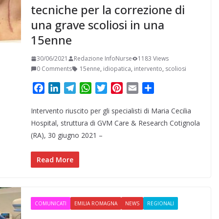
tecniche per la correzione di
una grave scoliosi in una
15enne
30/06/2021
Redazione InfoNurse
1183 Views
0 Comments
15enne
,
idiopatica
,
intervento
,
scoliosi
F
L
T
W
T
P
E
C
a
i
e
h
w
i
m
o
Intervento riuscito per gli specialisti di Maria Cecilia
c
n
l
a
i
n
a
n
e
k
e
t
t
t
i
d
Hospital, struttura di GVM Care & Research Cotignola
b
e
g
s
t
e
l
i
(RA), 30 giugno 2021 –
o
d
r
A
e
r
v
o
I
a
p
r
e
i
Read More
k
n
m
p
s
d
t
i
COMUNICATI
EMILIA ROMAGNA
NEWS
REGIONALI