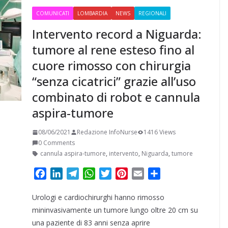
COMUNICATI
LOMBARDIA
NEWS
REGIONALI
Intervento record a Niguarda:
tumore al rene esteso fino al
cuore rimosso con chirurgia
“senza cicatrici” grazie all’uso
combinato di robot e cannula
aspira-tumore
08/06/2021
Redazione InfoNurse
1416 Views
0 Comments
cannula aspira-tumore
,
intervento
,
Niguarda
,
tumore
F
L
T
W
T
P
E
C
a
i
e
h
w
i
m
o
Urologi e cardiochirurghi hanno rimosso
c
n
l
a
i
n
a
n
e
k
e
t
t
t
i
d
mininvasivamente un tumore lungo oltre 20 cm su
b
e
g
s
t
e
l
i
una paziente di 83 anni senza aprire