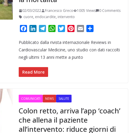
02/03/2022
Francesco Greco
1005 Views
0 Comments
cuore
,
endocardite
,
intervento
F
L
T
W
T
P
E
C
a
i
e
h
w
i
m
o
Pubblicato dalla rivista internazionale Reviews in
c
n
l
a
i
n
a
n
e
k
e
t
t
t
i
d
Cardiovascular Medicine, uno studio con dati raccolti
b
e
g
s
t
e
l
i
negli ultimi 13 anni mette a punto
o
d
r
A
e
r
v
o
I
a
p
r
e
i
Read More
k
n
m
p
s
d
t
i
COMUNICATI
NEWS
SALUTE
Colon retto, arriva l’app ‘coach’
che allena il paziente
all’intervento: riduce giorni di