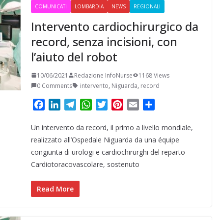
COMUNICATI
LOMBARDIA
NEWS
REGIONALI
Intervento cardiochirurgico da
record, senza incisioni, con
l’aiuto del robot
10/06/2021
Redazione InfoNurse
1168 Views
0 Comments
intervento
,
Niguarda
,
record
F
L
T
W
T
P
E
C
a
i
e
h
w
i
m
o
Un intervento da record, il primo a livello mondiale,
c
n
l
a
i
n
a
n
e
k
e
t
t
t
i
d
realizzato all’Ospedale Niguarda da una équipe
b
e
g
s
t
e
l
i
congiunta di urologi e cardiochirurghi del reparto
o
d
r
A
e
r
v
Cardiotoracovascolare, sostenuto
o
I
a
p
r
e
i
k
n
m
p
s
d
Read More
t
i