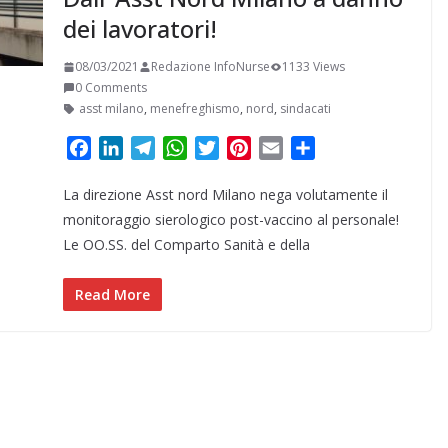
dei lavoratori!
08/03/2021
Redazione InfoNurse
1133 Views
0 Comments
asst milano
,
menefreghismo
,
nord
,
sindacati
F
L
T
W
T
P
E
C
a
i
e
h
w
i
m
o
La direzione Asst nord Milano nega volutamente il
c
n
l
a
i
n
a
n
e
k
e
t
t
t
i
d
monitoraggio sierologico post-vaccino al personale!
b
e
g
s
t
e
l
i
Le OO.SS. del Comparto Sanità e della
o
d
r
A
e
r
v
o
I
a
p
r
e
i
Read More
k
n
m
p
s
d
t
i