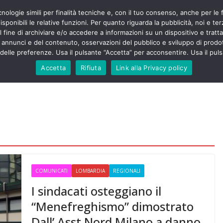
cnologie simili per finalità tecniche e, con il tuo consenso, anche per le 
POLITICA
STUDENTI
SALUTE
COMUNICATI
CU
ermieri sono
sponibili le relative funzioni. Per quanto riguarda la pubblicità, noi e te
violenza senza
l fine di archiviare e/o accedere a informazioni su un dispositivo e trattar
 130mila aggressioni
URSE
i annunci e del contenuto, osservazioni del pubblico e sviluppo di prodot
elle preferenze. Usa il pulsante “Accetta” per acconsentire. Usa il puls
 contesta “tagli e
ali”: proclamato lo
Accetta
Rifiuta
Link alla Privacy policy
ne
, Nursing Up contro
eri dimenticati nella
fine, Nursing Up
i frontalieri
nto soccorso e
 Nursing Up:
coinvolge anche
ionisti”
COMUNICATI
LOMBARDIA
REGIONALI
I sindacati osteggiano il
“Menefreghismo” dimostrato
Dall’ Asst Nord Milano a danno