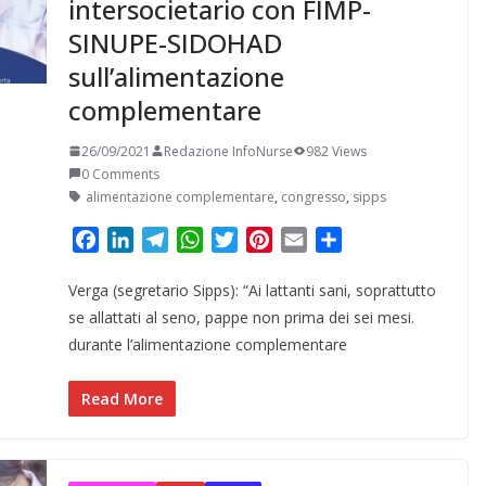
intersocietario con FIMP-
SINUPE-SIDOHAD
sull’alimentazione
complementare
26/09/2021
Redazione InfoNurse
982 Views
0 Comments
alimentazione complementare
,
congresso
,
sipps
F
L
T
W
T
P
E
C
a
i
e
h
w
i
m
o
Verga (segretario Sipps): “Ai lattanti sani, soprattutto
c
n
l
a
i
n
a
n
e
k
e
t
t
t
i
d
se allattati al seno, pappe non prima dei sei mesi.
b
e
g
s
t
e
l
i
durante l’alimentazione complementare
o
d
r
A
e
r
v
o
I
a
p
r
e
i
Read More
k
n
m
p
s
d
t
i