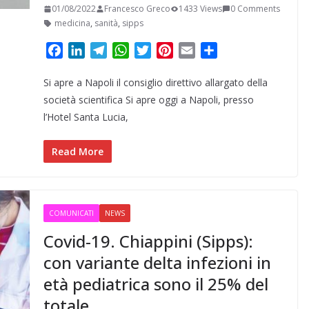
01/08/2022
Francesco Greco
1433 Views
0 Comments
medicina
,
sanità
,
sipps
F
L
T
W
T
P
E
C
a
i
e
h
w
i
m
o
Si apre a Napoli il consiglio direttivo allargato della
c
n
l
a
i
n
a
n
e
k
e
t
t
t
i
d
società scientifica Si apre oggi a Napoli, presso
b
e
g
s
t
e
l
i
l’Hotel Santa Lucia,
o
d
r
A
e
r
v
o
I
a
p
r
e
i
Read More
k
n
m
p
s
d
t
i
COMUNICATI
NEWS
Covid-19. Chiappini (Sipps):
con variante delta infezioni in
età pediatrica sono il 25% del
totale