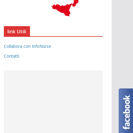
link Utili
Collabora con InfoNurse
Contatti