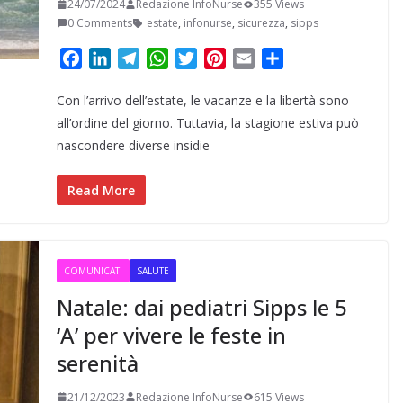
24/07/2024
Redazione InfoNurse
355 Views
0 Comments
estate
,
infonurse
,
sicurezza
,
sipps
F
L
T
W
T
P
E
C
a
i
e
h
w
i
m
o
Con l’arrivo dell’estate, le vacanze e la libertà sono
c
n
l
a
i
n
a
n
e
k
e
t
t
t
i
d
all’ordine del giorno. Tuttavia, la stagione estiva può
b
e
g
s
t
e
l
i
nascondere diverse insidie
o
d
r
A
e
r
v
o
I
a
p
r
e
i
Read More
k
n
m
p
s
d
t
i
COMUNICATI
SALUTE
Natale: dai pediatri Sipps le 5
‘A’ per vivere le feste in
serenità
21/12/2023
Redazione InfoNurse
615 Views