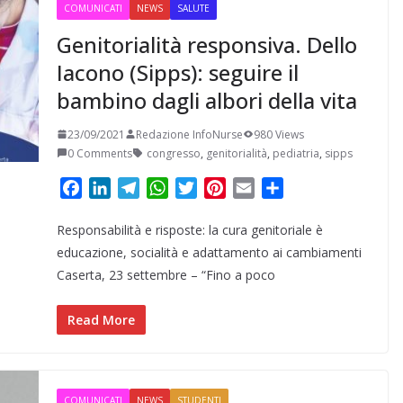
COMUNICATI
NEWS
SALUTE
Genitorialità responsiva. Dello
Iacono (Sipps): seguire il
bambino dagli albori della vita
23/09/2021
Redazione InfoNurse
980 Views
0 Comments
congresso
,
genitorialità
,
pediatria
,
sipps
F
L
T
W
T
P
E
C
a
i
e
h
w
i
m
o
Responsabilità e risposte: la cura genitoriale è
c
n
l
a
i
n
a
n
e
k
e
t
t
t
i
d
educazione, socialità e adattamento ai cambiamenti
b
e
g
s
t
e
l
i
Caserta, 23 settembre – “Fino a poco
o
d
r
A
e
r
v
o
I
a
p
r
e
i
Read More
k
n
m
p
s
d
t
i
COMUNICATI
NEWS
STUDENTI