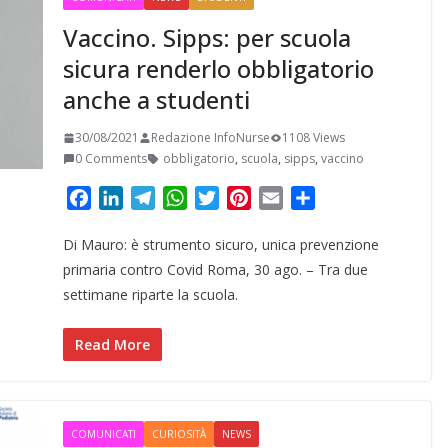
Vaccino. Sipps: per scuola
sicura renderlo obbligatorio
anche a studenti
30/08/2021
Redazione InfoNurse
1108 Views
0 Comments
obbligatorio
,
scuola
,
sipps
,
vaccino
F
L
T
W
T
P
E
C
a
i
e
h
w
i
m
o
Di Mauro: è strumento sicuro, unica prevenzione
c
n
l
a
i
n
a
n
e
k
e
t
t
t
i
d
primaria contro Covid Roma, 30 ago. – Tra due
b
e
g
s
t
e
l
i
settimane riparte la scuola.
o
d
r
A
e
r
v
o
I
a
p
r
e
i
Read More
k
n
m
p
s
d
t
i
COMUNICATI
CURIOSITÀ
NEWS