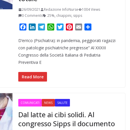
26/09/2021
Redazione InfoNurse
1004 Views
0 Comments
25%
,
chiappini
,
sipps
F
L
T
W
T
P
E
C
a
i
e
h
w
i
m
o
D’errico (Psichiatra): in pandemia, peggiorati ragazzi
c
n
l
a
i
n
a
n
e
k
e
t
t
t
i
d
con patologie psichiatriche pregresse” Al XXXIII
b
e
g
s
t
e
l
i
Congresso della Società Italiana di Pediatria
o
d
r
A
e
r
v
Preventiva E
o
I
a
p
r
e
i
k
n
m
p
s
d
Read More
t
i
COMUNICATI
NEWS
SALUTE
Dal latte ai cibi solidi. Al
congresso Sipps il documento