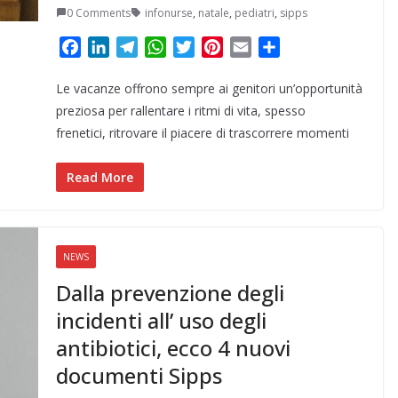
0 Comments
infonurse
,
natale
,
pediatri
,
sipps
F
L
T
W
T
P
E
C
a
i
e
h
w
i
m
o
Le vacanze offrono sempre ai genitori un’opportunità
c
n
l
a
i
n
a
n
e
k
e
t
t
t
i
d
preziosa per rallentare i ritmi di vita, spesso
b
e
g
s
t
e
l
i
frenetici, ritrovare il piacere di trascorrere momenti
o
d
r
A
e
r
v
o
I
a
p
r
e
i
Read More
k
n
m
p
s
d
t
i
NEWS
Dalla prevenzione degli
incidenti all’ uso degli
antibiotici, ecco 4 nuovi
documenti Sipps