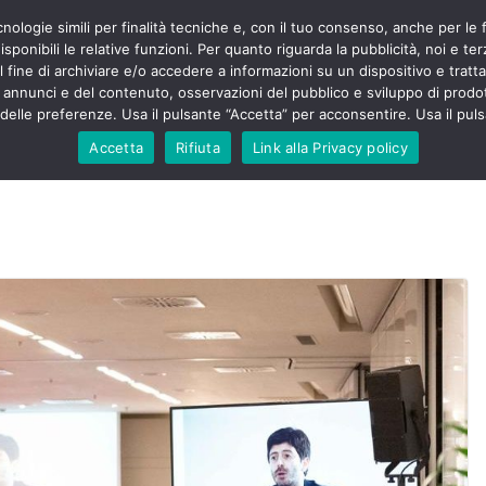
cnologie simili per finalità tecniche e, con il tuo consenso, anche per le 
POLITICA
STUDENTI
SALUTE
COMUNICATI
CU
ermieri sono
sponibili le relative funzioni. Per quanto riguarda la pubblicità, noi e te
violenza senza
l fine di archiviare e/o accedere a informazioni su un dispositivo e trattar
 130mila aggressioni
URSE
i annunci e del contenuto, osservazioni del pubblico e sviluppo di prodot
elle preferenze. Usa il pulsante “Accetta” per acconsentire. Usa il puls
 contesta “tagli e
ali”: proclamato lo
Accetta
Rifiuta
Link alla Privacy policy
ne
, Nursing Up contro
eri dimenticati nella
fine, Nursing Up
i frontalieri
nto soccorso e
 Nursing Up:
coinvolge anche
ionisti”