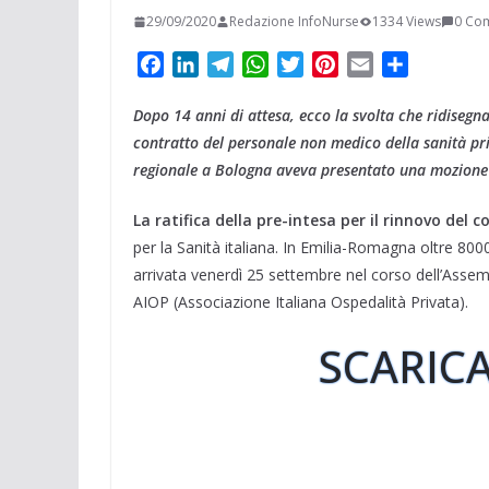
29/09/2020
Redazione InfoNurse
1334 Views
0 Co
F
L
T
W
T
P
E
C
a
i
e
h
w
i
m
o
Dopo 14 anni di attesa, ecco la svolta che ridisegna
c
n
l
a
i
n
a
n
e
k
e
t
t
t
i
d
contratto del personale non medico della sanità p
b
e
g
s
t
e
l
i
regionale a Bologna aveva presentato una mozione p
o
d
r
A
e
r
v
La ratifica della pre-intesa per il rinnovo de
o
I
a
p
r
e
i
k
n
m
p
s
d
per la Sanità italiana. In Emilia-Romagna oltre 80
t
i
arrivata venerdì 25 settembre nel corso dell’Assem
AIOP (Associazione Italiana Ospedalità Privata).
SCARICA