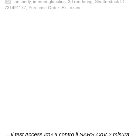
antibody, immunoglobulins, 3d rendering; Shutterstock ID
731491177; Purchase Order: Eli Lozano
– Il test Access IgG II contro il SARS-CoV-2 misura