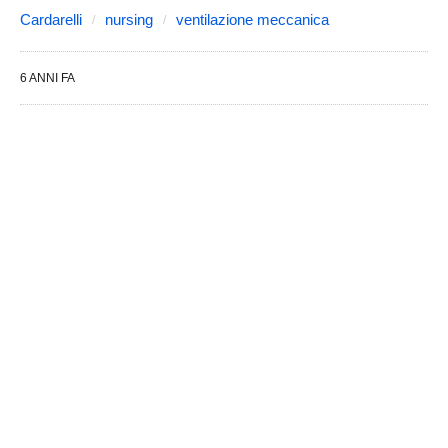
Cardarelli
nursing
ventilazione meccanica
6 ANNI FA