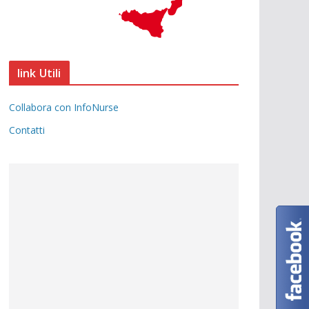
link Utili
Collabora con InfoNurse
Contatti