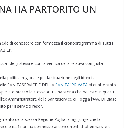
GNA HA PARTORITO UN
chiede di conoscere con fermezza il cronoprogramma di Tutti i
ABILI”.
li degli stessi e con la verifica della relativa congruità
politica regionale per la situazione degli idonei al
i delle SANITASERVICE E DELLA
SANITA’ PRIVATA
ai quali è stato
espletato presso le stesse ASL.Una storia che ha visto in questi
ll’ex Amministratore della Sanitaservice di Foggia l’Avv. Di Biase
to per il servizio reso”.
lgimento della stessa Regione Puglia, si aggiunge che la
rvice e rsa) non ha permesso ai concorrenti di affermarsi e di