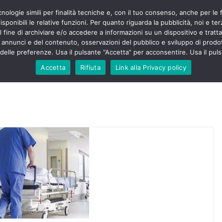
cnologie simili per finalità tecniche e, con il tuo consenso, anche per le 
POLITICA
STUDENTI
SALUTE
COMUNICATI
CU
ermieri sono
sponibili le relative funzioni. Per quanto riguarda la pubblicità, noi e te
violenza senza
l fine di archiviare e/o accedere a informazioni su un dispositivo e trattar
 130mila aggressioni
URSE
i annunci e del contenuto, osservazioni del pubblico e sviluppo di prodot
elle preferenze. Usa il pulsante “Accetta” per acconsentire. Usa il puls
 contesta “tagli e
ali”: proclamato lo
Accetta
Rifiuta
Link alla Privacy policy
ne
, Nursing Up contro
eri dimenticati nella
fine, Nursing Up
i frontalieri
nto soccorso e
 Nursing Up:
coinvolge anche
ionisti”