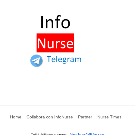
Home
Collabora con InfoNurse
Partner
Nurse Times
Tutti i diritti sono riservati
View Non-AMP Version