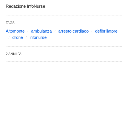
Redazione InfoNurse
TAGS:
Altomonte
ambulanza
arresto cardiaco
defibrillatore
drone
infonurse
2 ANNI FA