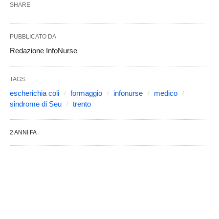
SHARE
PUBBLICATO DA
Redazione InfoNurse
TAGS:
escherichia coli
formaggio
infonurse
medico
sindrome di Seu
trento
2 ANNI FA