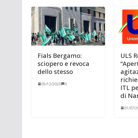
Fials Bergamo:
ULS R
sciopero e revoca
“Aper
dello stesso
agita
richie
05/12/2020
0
ITL pe
di Na
01/07/2