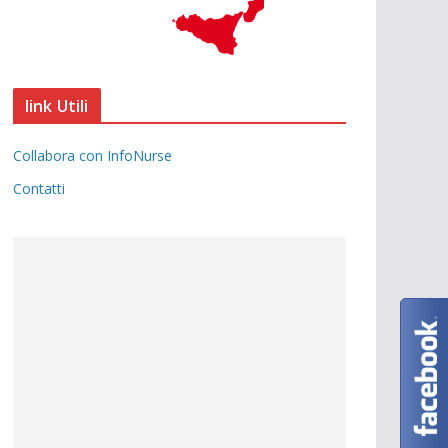
link Utili
Collabora con InfoNurse
Contatti