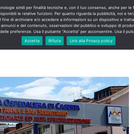
cnologie simili per finalità tecniche e, con il tuo consenso, anche per le 
POLITICA
STUDENTI
SALUTE
COMUNICATI
CU
ermieri sono
sponibili le relative funzioni. Per quanto riguarda la pubblicità, noi e te
violenza senza
l fine di archiviare e/o accedere a informazioni su un dispositivo e trattar
 130mila aggressioni
URSE
i annunci e del contenuto, osservazioni del pubblico e sviluppo di prodot
elle preferenze. Usa il pulsante “Accetta” per acconsentire. Usa il puls
 contesta “tagli e
ali”: proclamato lo
Accetta
Rifiuta
Link alla Privacy policy
ne
, Nursing Up contro
eri dimenticati nella
fine, Nursing Up
i frontalieri
nto soccorso e
 Nursing Up:
coinvolge anche
ionisti”