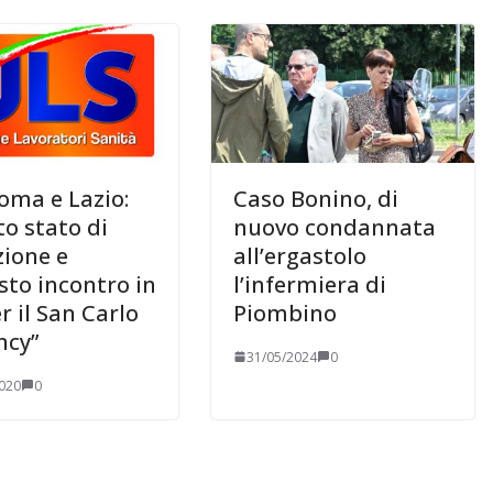
oma e Lazio:
Caso Bonino, di
to stato di
nuovo condannata
zione e
all’ergastolo
sto incontro in
l’infermiera di
r il San Carlo
Piombino
ncy”
31/05/2024
0
020
0