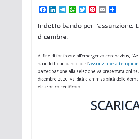
F
L
T
W
T
P
E
C
a
i
e
h
w
i
m
o
c
n
l
a
i
n
a
n
Indetto bando per l’assunzione. 
e
k
e
t
t
t
i
d
dicembre.
b
e
g
s
t
e
l
i
o
d
r
A
e
r
v
o
I
a
p
r
e
i
Al fine di far fronte all’emergenza coronavirus, l’
Az
k
n
m
p
s
d
ha indetto un bando per l’
assunzione a tempo ind
t
i
partecipazione alla selezione va presentata online
dicembre 2020. Validità e ammissibilità delle doman
elettronica certificata.
SCARICA