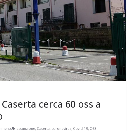
Caserta cerca 60 oss a
o
mments
assunzione
,
Caserta
,
coronavirus
,
Covid-19
,
OSS