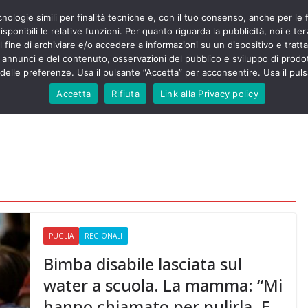
cnologie simili per finalità tecniche e, con il tuo consenso, anche per le 
POLITICA
STUDENTI
SALUTE
COMUNICATI
CU
ieri sono
sponibili le relative funzioni. Per quanto riguarda la pubblicità, noi e te
olenza senza
l fine di archiviare e/o accedere a informazioni su un dispositivo e trattar
30mila aggressioni
URSE
i annunci e del contenuto, osservazioni del pubblico e sviluppo di prodot
elle preferenze. Usa il pulsante “Accetta” per acconsentire. Usa il puls
ontesta “tagli e
i”: proclamato lo
Accetta
Rifiuta
Link alla Privacy policy
Nursing Up contro
i dimenticati nella
ne, Nursing Up
rontalieri
o soccorso e
rsing Up:
involge anche
nisti”
PUGLIA
REGIONALI
Bimba disabile lasciata sul
water a scuola. La mamma: “Mi
hanno chiamato per pulirla. E