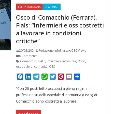
EMILIA ROMAGNA
REGIONALI
Osco di Comacchio (Ferrara),
Fials: “Infermieri e oss costretti
a lavorare in condizioni
critiche”
20/03/2024
Redazione InfoNurse
536 Views
0 Comments
Comacchio
,
FIALS
,
infermieri
,
infonurse
,
Osco
,
ospedale di comunità
,
OSS
F
L
T
W
T
P
E
C
a
i
e
h
w
i
m
o
“Con 20 posti letto occupati a pieno regime, i
c
n
l
a
i
n
a
n
e
k
e
t
t
t
i
d
professionisti dell’Ospedale di comunità (Osco) di
b
e
g
s
t
e
l
i
Comacchio sono costretti a lavorare
o
d
r
A
e
r
v
o
I
a
p
r
e
i
Read More