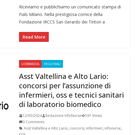
a
i
e
h
w
i
m
o
Riceviamo e pubblichiamo un comunicato stampa di
c
n
l
a
i
n
a
n
e
k
e
t
t
t
i
d
Fials Milano. Nella prestigiosa cornice della
b
e
g
s
t
e
l
i
Fondazione IRCCS San Gerardo dei Tintori a
o
d
r
A
e
r
v
o
I
a
p
r
e
i
Read More
k
n
m
p
s
d
t
i
LOMBARDIA
REGIONALI
Asst Valtellina e Alto Lario:
concorsi per l’assunzione di
infermieri, oss e tecnici sanitari
di laboratorio biomedico
12/03/2024
Redazione InfoNurse
591 Views
0 Comments
Asst Valtellina e Alto Lario
,
concorsi
,
infermieri
,
infonurse
,
OSS