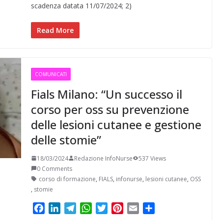
b
e
g
s
t
e
l
i
scadenza datata 11/07/2024; 2)
o
d
r
A
e
r
v
o
I
a
p
r
e
i
Read More
k
n
m
p
s
d
t
i
COMUNICATI
Fials Milano: “Un successo il
corso per oss su prevenzione
delle lesioni cutanee e gestione
delle stomie”
18/03/2024
Redazione InfoNurse
537 Views
0 Comments
corso di formazione
,
FIALS
,
infonurse
,
lesioni cutanee
,
OSS
,
stomie
F
L
T
W
T
P
E
C