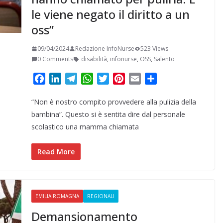
le viene negato il diritto a un
oss”
09/04/2024
Redazione InfoNurse
523 Views
0 Comments
disabilità
,
infonurse
,
OSS
,
Salento
F
L
T
W
T
P
E
C
a
i
e
h
w
i
m
o
“Non è nostro compito provvedere alla pulizia della
c
n
l
a
i
n
a
n
e
k
e
t
t
t
i
d
bambina”. Questo si è sentita dire dal personale
b
e
g
s
t
e
l
i
scolastico una mamma chiamata
o
d
r
A
e
r
v
o
I
a
p
r
e
i
Read More
k
n
m
p
s
d
t
i
EMILIA ROMAGNA
REGIONALI
Demansionamento