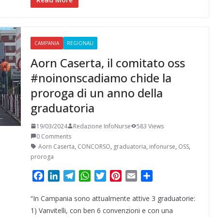
k
n
m
p
s
d
t
i
CAMPANIA
REGIONALI
Aorn Caserta, il comitato oss
#noinonscadiamo chide la
proroga di un anno della
graduatoria
19/03/2024
Redazione InfoNurse
583 Views
0 Comments
Aorn Caserta
,
CONCORSO
,
graduatoria
,
infonurse
,
OSS
,
proroga
F
L
T
W
T
P
E
C
a
i
e
h
w
i
m
o
“In Campania sono attualmente attive 3 graduatorie:
c
n
l
a
i
n
a
n
e
k
e
t
t
t
i
d
1) Vanvitelli, con ben 6 convenzioni e con una