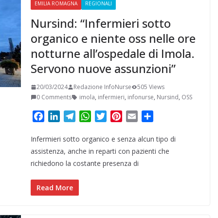
EMILIA ROMAGNA
REGIONALI
Nursind: “Infermieri sotto
organico e niente oss nelle ore
notturne all’ospedale di Imola.
Servono nuove assunzioni”
20/03/2024
Redazione InfoNurse
505 Views
0 Comments
imola
,
infermieri
,
infonurse
,
Nursind
,
OSS
F
L
T
W
T
P
E
C
a
i
e
h
w
i
m
o
Infermieri sotto organico e senza alcun tipo di
c
n
l
a
i
n
a
n
e
k
e
t
t
t
i
d
assistenza, anche in reparti con pazienti che
b
e
g
s
t
e
l
i
richiedono la costante presenza di
o
d
r
A
e
r
v
o
I
a
p
r
e
i
Read More
k
n
m
p
s
d
t
i