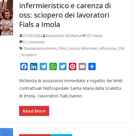
infermieristico e carenza di
oss: sciopero dei lavoratori
Fials a Imola
21/03/2024
Redazione InfoNurse
557 Views
0 Comments
Demansionamento
,
FIALS
,
imola
,
infermieri
,
infonurse
,
OSS
,
Sciopero
F
L
T
W
T
P
E
C
a
i
e
h
w
i
m
o
Richiesta di assunzioni immediate e rispetto dei limiti
c
n
l
a
i
n
a
n
e
k
e
t
t
t
i
d
contrattuali Nell’ospedale Santa Maria della Scaletta
b
e
g
s
t
e
l
i
di Imola, i lavoratori Fials hanno
o
d
r
A
e
r
v
o
I
a
p
r
e
i
Read More
k
n
m
p
s
d
t
i