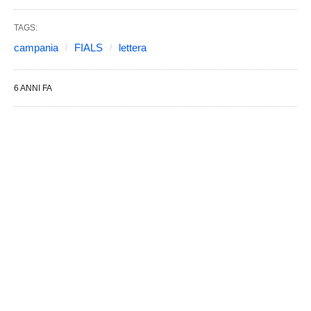
TAGS:
campania
FIALS
lettera
6 ANNI FA