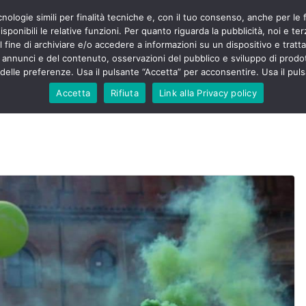
cnologie simili per finalità tecniche e, con il tuo consenso, anche per le 
POLITICA
STUDENTI
SALUTE
COMUNICATI
CU
ermieri sono
sponibili le relative funzioni. Per quanto riguarda la pubblicità, noi e te
violenza senza
l fine di archiviare e/o accedere a informazioni su un dispositivo e trattar
 130mila aggressioni
URSE
i annunci e del contenuto, osservazioni del pubblico e sviluppo di prodot
elle preferenze. Usa il pulsante “Accetta” per acconsentire. Usa il puls
 contesta “tagli e
ali”: proclamato lo
Accetta
Rifiuta
Link alla Privacy policy
ne
, Nursing Up contro
eri dimenticati nella
fine, Nursing Up
i frontalieri
nto soccorso e
 Nursing Up:
coinvolge anche
ionisti”