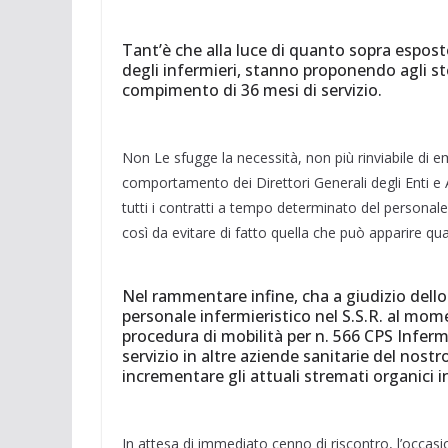
Tant’è che alla luce di quanto sopra esposto
degli infermieri, stanno proponendo agli st
compimento di 36 mesi di servizio.
Non Le sfugge la necessità, non più rinviabile di 
comportamento dei Direttori Generali degli Enti e A
tutti i contratti a tempo determinato del personale 
così da evitare di fatto quella che può apparire qua
Nel rammentare infine, cha a giudizio dello s
personale infermieristico nel S.S.R. al mom
procedura di mobilità per n. 566 CPS Infer
servizio in altre aziende sanitarie del nostr
incrementare gli attuali stremati organici in
In attesa di immediato cenno di riscontro, l’occasion