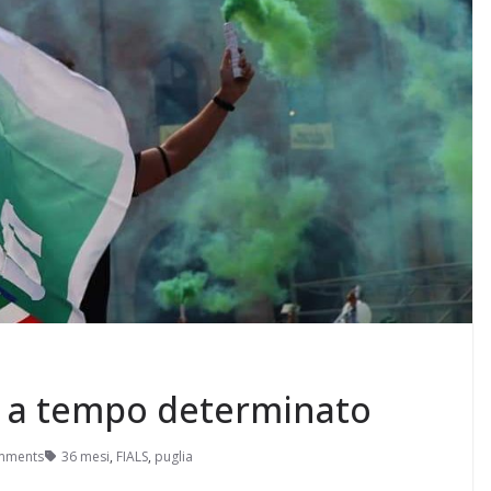
ti a tempo determinato
mments
36 mesi
,
FIALS
,
puglia