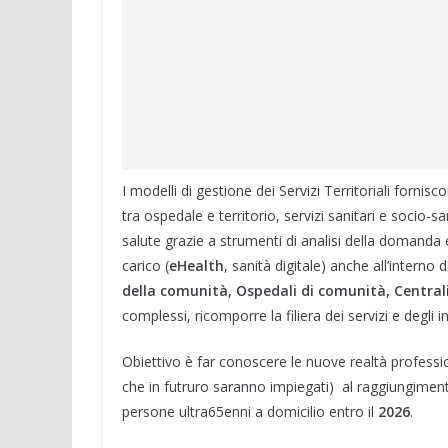
I modelli di gestione dei Servizi Territoriali forn
tra ospedale e territorio, servizi sanitari e socio-s
salute grazie a strumenti di analisi della domanda e 
carico (
eHealth
, sanità digitale) anche all’interno d
della comunità, Ospedali di comunità, Centrali
complessi, ricomporre la filiera dei servizi e degli in
Obiettivo è far conoscere le nuove realtà professio
che in futruro saranno impiegati) al raggiungiment
persone ultra65enni a domicilio entro il
2026
.