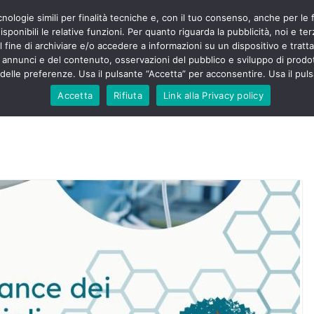
cnologie simili per finalità tecniche e, con il tuo consenso, anche per le 
POLITICA
STUDENTI
SALUTE
COMUNICATI
CU
eri sono
sponibili le relative funzioni. Per quanto riguarda la pubblicità, noi e te
enza senza
l fine di archiviare e/o accedere a informazioni su un dispositivo e trattar
mila aggressioni
URSE
i annunci e del contenuto, osservazioni del pubblico e sviluppo di prodot
elle preferenze. Usa il pulsante “Accetta” per acconsentire. Usa il puls
testa “tagli e
: proclamato lo
Accetta
Rifiuta
Link alla Privacy policy
rsing Up contro
dimenticati nella
, Nursing Up
ntalieri
soccorso e
sing Up:
volge anche
sti”