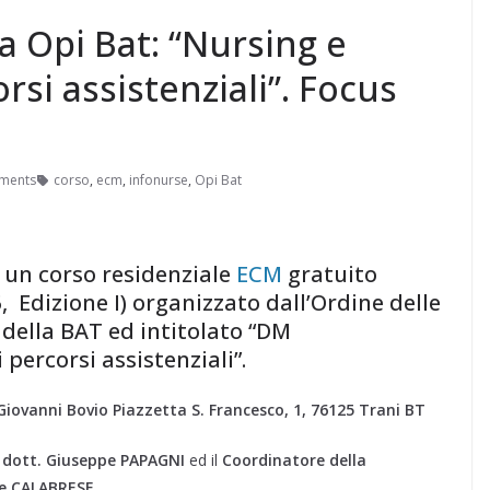
a Opi Bat: “Nursing e
si assistenziali”. Focus
ments
corso
,
ecm
,
infonurse
,
Opi Bat
4 un corso residenziale
ECM
gratuito
, Edizione I) organizzato dall’Ordine delle
 della BAT ed intitolato “DM
percorsi assistenziali”.
iovanni Bovio Piazzetta S. Francesco, 1, 76125 Trani BT
, dott. Giuseppe PAPAGNI
ed il
Coordinatore della
e CALABRESE.