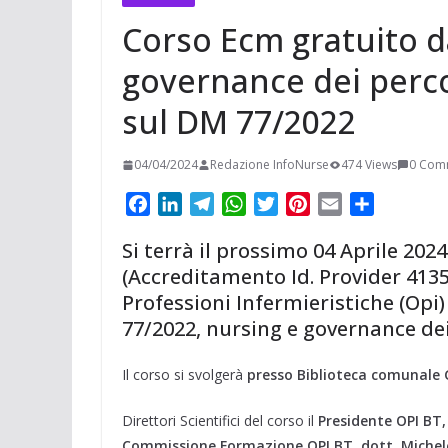
Corso Ecm gratuito d
governance dei percor
sul DM 77/2022
04/04/2024
Redazione InfoNurse
474 Views
0 Com
F
L
T
W
T
P
E
C
a
i
e
h
w
i
m
o
Si terrà il prossimo 04 Aprile 202
c
n
l
a
i
n
a
n
(Accreditamento Id. Provider 4135
e
k
e
t
t
t
i
d
Professioni Infermieristiche (Opi)
b
e
g
s
t
e
l
i
o
d
r
A
e
r
v
77/2022, nursing e governance dei 
o
I
a
p
r
e
i
k
n
m
p
s
d
Il corso si svolgerà
presso Biblioteca comunale G
t
i
Direttori Scientifici del corso il
Presidente OPI BT
Commissione Formazione OPI BT, dott. Michel