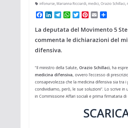
infonurse
,
Marianna Ricciardi
,
medici
,
Orazio Schillaci
,
F
L
T
W
T
P
E
C
a
i
e
h
w
i
m
o
c
n
l
a
i
n
a
n
La deputata del Movimento 5 Stel
e
k
e
t
t
t
i
d
commenta le dichiarazioni del min
b
e
g
s
t
e
l
i
o
d
r
A
e
r
v
difensiva.
o
I
a
p
r
e
i
k
n
m
p
s
d
“Il ministro della Salute,
Orazio Schillaci
, ha espr
t
i
medicina difensiva
, ovvero l’eccesso di prescriz
consapevolezza che la medicina difensiva sia tra i 
condividiamo, però, le sue soluzioni”. Lo scrive in
in Commissione Affari sociali e prima firmataria di
SCARICA