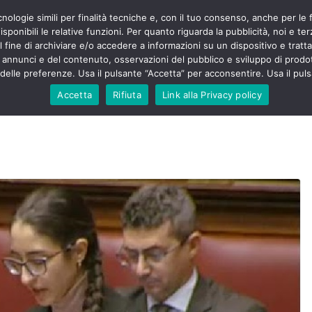
cnologie simili per finalità tecniche e, con il tuo consenso, anche per le 
POLITICA
STUDENTI
SALUTE
COMUNICATI
CU
ieri sono
sponibili le relative funzioni. Per quanto riguarda la pubblicità, noi e te
olenza senza
l fine di archiviare e/o accedere a informazioni su un dispositivo e trattar
30mila aggressioni
URSE
i annunci e del contenuto, osservazioni del pubblico e sviluppo di prodot
elle preferenze. Usa il pulsante “Accetta” per acconsentire. Usa il puls
ontesta “tagli e
i”: proclamato lo
Accetta
Rifiuta
Link alla Privacy policy
Nursing Up contro
i dimenticati nella
ne, Nursing Up
rontalieri
o soccorso e
rsing Up:
involge anche
nisti”