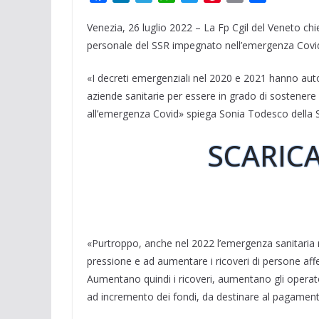
a
i
e
h
w
i
m
o
Venezia, 26 luglio 2022 – La Fp Cgil del Veneto chie
c
n
l
a
i
n
a
n
e
k
e
t
t
t
i
d
personale del SSR impegnato nell’emergenza Covi
b
e
g
s
t
e
l
i
«I decreti emergenziali nel 2020 e 2021 hanno autor
o
d
r
A
e
r
v
aziende sanitarie per essere in grado di sostenere
o
I
a
p
r
e
i
k
n
m
p
s
d
all’emergenza Covid» spiega Sonia Todesco della Se
t
i
SCARICA
«Purtroppo, anche nel 2022 l’emergenza sanitaria 
pressione e ad aumentare i ricoveri di persone aff
Aumentano quindi i ricoveri, aumentano gli operato
ad incremento dei fondi, da destinare al pagament