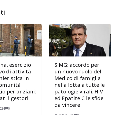
ti
na, esercizio
SIMG: accordo per
o di attività
un nuovo ruolo del
ieristica in
Medico di famiglia
comunità
nella lotta a tutte le
io per anziani:
patologie virali. HIV
ti i gestori
ed Epatite C le sfide
da vincere
024
0