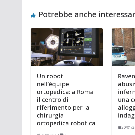
Potrebbe anche interessar
Un robot
Raven
nell’équipe
abusiv
ortopedica: a Roma
inferm
il centro di
una 
riferimento per la
allogg
chirurgia
indaga
ortopedica robotica
30/01/2