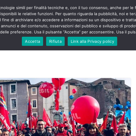
cnologie simili per finalità tecniche e, con il tuo consenso, anche per le 
POLITICA
STUDENTI
SALUTE
COMUNICATI
CU
ieri sono
sponibili le relative funzioni. Per quanto riguarda la pubblicità, noi e te
olenza senza
l fine di archiviare e/o accedere a informazioni su un dispositivo e trattar
30mila aggressioni
URSE
i annunci e del contenuto, osservazioni del pubblico e sviluppo di prodot
elle preferenze. Usa il pulsante “Accetta” per acconsentire. Usa il puls
ontesta “tagli e
i”: proclamato lo
Accetta
Rifiuta
Link alla Privacy policy
Nursing Up contro
i dimenticati nella
ne, Nursing Up
rontalieri
o soccorso e
rsing Up:
involge anche
nisti”