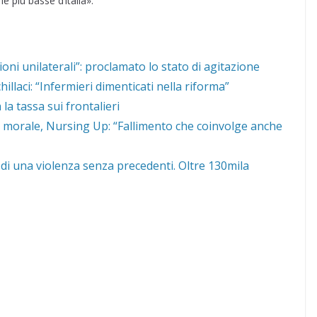
e più basse d’ltalia».
sioni unilaterali”: proclamato lo stato di agitazione
llaci: “Infermieri dimenticati nella riforma”
la tassa sui frontalieri
s morale, Nursing Up: “Fallimento che coinvolge anche
di una violenza senza precedenti. Oltre 130mila