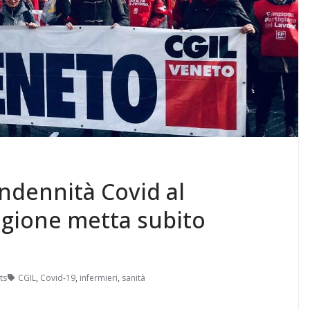
ndennità Covid al
Regione metta subito
ts
CGIL
,
Covid-19
,
infermieri
,
sanità