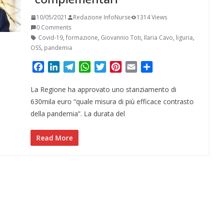
10/05/2021
Redazione InfoNurse
1314 Views
0 Comments
Covid-19
,
formazione
,
Giovannio Toti
,
Ilaria Cavo
,
liguria
,
OSS
,
pandemia
F
L
T
W
T
P
E
C
a
i
e
h
w
i
m
o
La Regione ha approvato uno stanziamento di
c
n
l
a
i
n
a
n
e
k
e
t
t
t
i
d
630mila euro “quale misura di più efficace contrasto
b
e
g
s
t
e
l
i
della pandemia”. La durata del
o
d
r
A
e
r
v
o
I
a
p
r
e
i
Read More
k
n
m
p
s
d
t
i