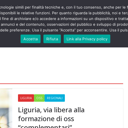
cnologie simili per finalità tecniche e, con il tuo consenso, anche per le 
POLITICA
STUDENTI
SALUTE
COMUNICATI
CU
ieri sono
sponibili le relative funzioni. Per quanto riguarda la pubblicità, noi e te
olenza senza
l fine di archiviare e/o accedere a informazioni su un dispositivo e trattar
30mila aggressioni
URSE
i annunci e del contenuto, osservazioni del pubblico e sviluppo di prodot
elle preferenze. Usa il pulsante “Accetta” per acconsentire. Usa il puls
ontesta “tagli e
i”: proclamato lo
Accetta
Rifiuta
Link alla Privacy policy
Nursing Up contro
i dimenticati nella
ne, Nursing Up
rontalieri
o soccorso e
rsing Up:
involge anche
nisti”
LIGURIA
OSS
REGIONALI
Liguria, via libera alla
formazione di oss
“complementari”