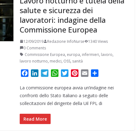
Lavoro notturno e tutela della
salute e sicurezza dei
lavoratori: indagine della
Commissione Europea
12/09/2019
Redazione InfoNurse
1340 Views
0 Comments
Commissione Europea
,
europa
,
infermieri
,
lavoro
,
lavoro notturno
,
medici
,
OSS
,
sanità
F
L
T
W
T
P
E
C
a
i
e
h
w
i
m
o
La commissione europea avvia un’indagine nei
c
n
l
a
i
n
a
n
e
k
e
t
t
t
i
d
confronti dello Stato Italiano a seguito delle
b
e
g
s
t
e
l
i
sollecitazioni del dirigente della Uil FPL di
o
d
r
A
e
r
v
o
I
a
p
r
e
i
Read More
k
n
m
p
s
d
t
i