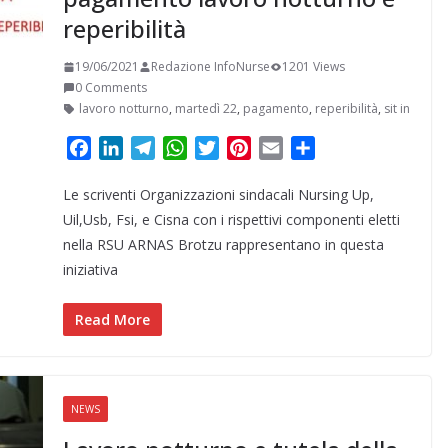
reperibilità
19/06/2021
Redazione InfoNurse
1201 Views
0 Comments
lavoro notturno
,
martedì 22
,
pagamento
,
reperibilità
,
sit in
F
L
T
W
T
P
E
C
a
i
e
h
w
i
m
o
Le scriventi Organizzazioni sindacali Nursing Up,
c
n
l
a
i
n
a
n
e
k
e
t
t
t
i
d
Uil,Usb, Fsi, e Cisna con i rispettivi componenti eletti
b
e
g
s
t
e
l
i
nella RSU ARNAS Brotzu rappresentano in questa
o
d
r
A
e
r
v
iniziativa
o
I
a
p
r
e
i
k
n
m
p
s
d
Read More
t
i
NEWS