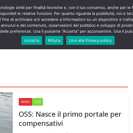
cnologie simili per finalità tecniche e, con il tuo consenso, anche per le 
POLITICA
STUDENTI
SALUTE
COMUNICATI
CU
eri sono
sponibili le relative funzioni. Per quanto riguarda la pubblicità, noi e te
enza senza
l fine di archiviare e/o accedere a informazioni su un dispositivo e trattar
mila aggressioni
URSE
i annunci e del contenuto, osservazioni del pubblico e sviluppo di prodot
elle preferenze. Usa il pulsante “Accetta” per acconsentire. Usa il puls
testa “tagli e
: proclamato lo
Accetta
Rifiuta
Link alla Privacy policy
rsing Up contro
dimenticati nella
, Nursing Up
ntalieri
soccorso e
sing Up:
volge anche
sti”
NEWS
OSS
OSS: Nasce il primo portale per
compensativi