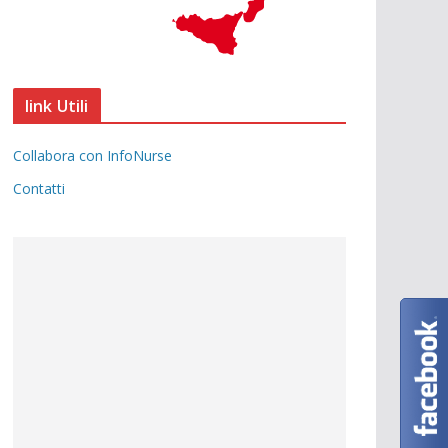
link Utili
Collabora con InfoNurse
Contatti