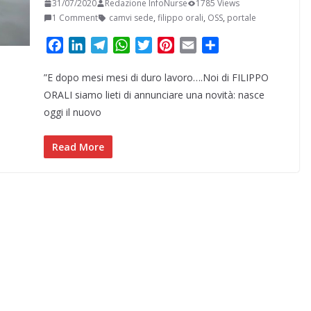
31/07/2020
Redazione InfoNurse
1785 Views
1 Comment
camvi sede
,
filippo orali
,
OSS
,
portale
F
L
T
W
T
P
E
C
a
i
e
h
w
i
m
o
”E dopo mesi mesi di duro lavoro….Noi di FILIPPO
c
n
l
a
i
n
a
n
e
k
e
t
t
t
i
d
ORALI siamo lieti di annunciare una novità: nasce
b
e
g
s
t
e
l
i
oggi il nuovo
o
d
r
A
e
r
v
o
I
a
p
r
e
i
Read More
k
n
m
p
s
d
t
i