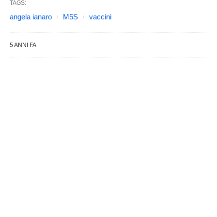
TAGS:
angela ianaro
M5S
vaccini
5 ANNI FA