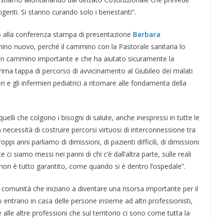
digenti. Si stanno curando solo i benestanti”.
etto alla conferenza stampa di presentazione
Barbara
ino nuovo, perché il cammino con la Pastorale sanitaria lo
 un cammino importante e che ha aiutato sicuramente la
ima tappa di percorso di avvicinamento al Giubileo dei malati
ri e gli infermieri pediatrici a ritornare alle fondamenta della
uelli che colgono i bisogni di salute, anche inespressi in tutte le
 necessità di costruire percorsi virtuosi di interconnessione tra
ppi anni parliamo di dimissioni, di pazienti difficili, di dimissioni
 ci siamo messi nei panni di chi c’è dall’altra parte, sulle reali
e non è tutto garantito, come quando si è dentro l’ospedale”.
ie comunità che iniziano a diventare una risorsa importante per il
entrano in casa delle persone insieme ad altri professionisti,
e alle altre professioni che sul territorio ci sono come tutta la