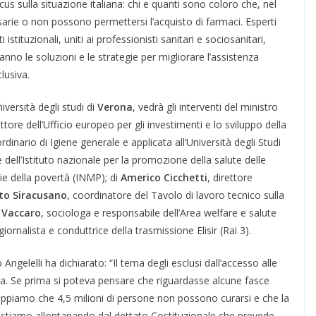
us sulla situazione italiana: chi e quanti sono coloro che, nel
rie o non possono permettersi l’acquisto di farmaci. Esperti
istituzionali, uniti ai professionisti sanitari e sociosanitari,
anno le soluzioni e le strategie per migliorare l’assistenza
lusiva.
iversità degli studi di
Verona
, vedrà gli interventi del ministro
ettore dell’Ufficio europeo per gli investimenti e lo sviluppo della
dinario di Igiene generale e applicata all’Università degli Studi
e dell’Istituto nazionale per la promozione della salute delle
ie della povertà (INMP); di
Americo Cicchetti
, direttore
to Siracusano
, coordinatore del Tavolo di lavoro tecnico sulla
 Vaccaro
, sociologa e responsabile dell’Area welfare e salute
 giornalista e conduttrice della trasmissione Elisir (Rai 3).
gelelli ha dichiarato: “Il tema degli esclusi dall’accesso alle
a. Se prima si poteva pensare che riguardasse alcune fasce
appiamo che 4,5 milioni di persone non possono curarsi e che la
Ci stiamo allontanando dal dettato Costituzionale che prevede