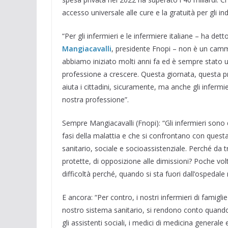
accesso universale alle cure e la gratuità per gli in
“Per gli infermieri e le infermiere italiane – ha d
Mangiacavalli
, presidente Fnopi – non è un camm
abbiamo iniziato molti anni fa ed è sempre stato
professione a crescere. Questa giornata, questa pr
aiuta i cittadini, sicuramente, ma anche gli infermie
nostra professione”.
Sempre Mangiacavalli (Fnopi): “Gli infermieri sono q
fasi della malattia e che si confrontano con questa
sanitario, sociale e socioassistenziale. Perché da tro
protette, di opposizione alle dimissioni? Poche volte
difficoltà perché, quando si sta fuori dall’ospedal
E ancora: “Per contro, i nostri infermieri di famigl
nostro sistema sanitario, si rendono conto quando 
gli assistenti sociali, i medici di medicina generale 