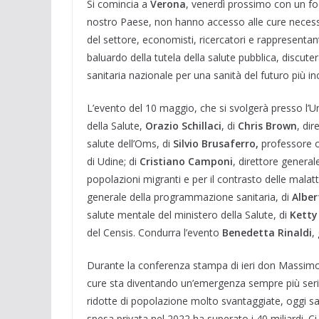
Si comincia a
Verona
, venerdì prossimo con un foc
nostro Paese, non hanno accesso alle cure necessa
del settore, economisti, ricercatori e rappresentanti 
baluardo della tutela della salute pubblica, discuter
sanitaria nazionale per una sanità del futuro più inc
L’evento del 10 maggio, che si svolgerà presso l’Un
della Salute,
Orazio Schillaci
, di
Chris Brown
, dir
salute dell’Oms, di
Silvio Brusaferro,
professore or
di Udine; di
Cristiano Camponi
, direttore general
popolazioni migranti e per il contrasto delle malatt
generale della programmazione sanitaria, di
Alber
salute mentale del ministero della Salute, di
Ketty
del Censis. Condurra l’evento
Benedetta Rinaldi
,
Durante la conferenza stampa di ieri don Massimo An
cure sta diventando un’emergenza sempre più seri
ridotte di popolazione molto svantaggiate, oggi s
spesa privata nel 2022 ha superato i 40 miliardi. 