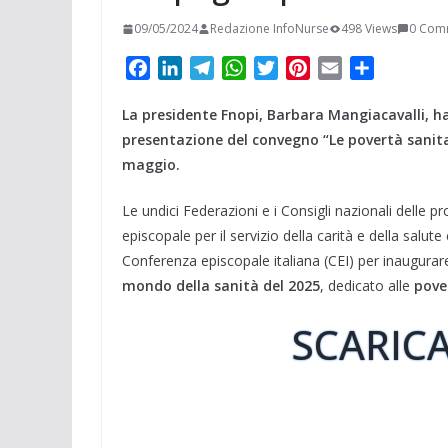
09/05/2024
Redazione InfoNurse
498 Views
0 Com
F
L
T
W
T
P
E
C
a
i
e
h
w
i
m
o
La presidente Fnopi, Barbara Mangiacavalli, h
c
n
l
a
i
n
a
n
e
k
e
t
t
t
i
d
presentazione del convegno “Le povertà sanita
b
e
g
s
t
e
l
i
maggio.
o
d
r
A
e
r
v
Le undici Federazioni e i Consigli nazionali delle 
o
I
a
p
r
e
i
k
n
m
p
s
d
episcopale per il servizio della carità e della salute
t
i
Conferenza episcopale italiana (CEI) per inaugurare
mondo della sanità del 2025
, dedicato alle
pove
SCARICA