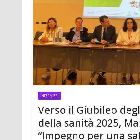
t
m
a
p
o
e
e
i
p
n
r
r
l
d
e
i
s
v
t
i
d
i
INFERMIERI
Verso il Giubileo de
della sanità 2025, Man
“Impegno per una sal