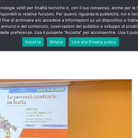
cnologie simili per finalità tecniche e, con il tuo consenso, anche per le 
POLITICA
STUDENTI
SALUTE
COMUNICATI
CU
eri sono
sponibili le relative funzioni. Per quanto riguarda la pubblicità, noi e te
enza senza
l fine di archiviare e/o accedere a informazioni su un dispositivo e trattar
mila aggressioni
URSE
i annunci e del contenuto, osservazioni del pubblico e sviluppo di prodot
elle preferenze. Usa il pulsante “Accetta” per acconsentire. Usa il puls
testa “tagli e
: proclamato lo
Accetta
Rifiuta
Link alla Privacy policy
rsing Up contro
dimenticati nella
, Nursing Up
ntalieri
soccorso e
sing Up:
volge anche
sti”