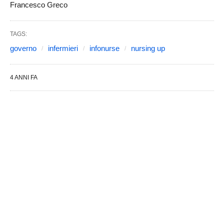
Francesco Greco
TAGS:
governo
infermieri
infonurse
nursing up
4 ANNI FA