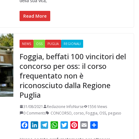
b
e
g
s
t
e
l
i
della sua vita,
o
d
r
A
e
r
v
o
I
a
p
r
e
i
Read More
k
n
m
p
s
d
t
i
NEWS
OSS
PUGLIA
REGIONALI
Foggia, beffati 100 vincitori del
concorso per oss: il corso
frequentato non è
riconosciuto dalla Regione
Puglia
31/08/2021
Redazione InfoNurse
1556 Views
0 Comments
CONCORSO
,
corso
,
Foggia
,
OSS
,
pegaso
F
L
T
W
T
P
E
C
a
i
e
h
w
i
m
o