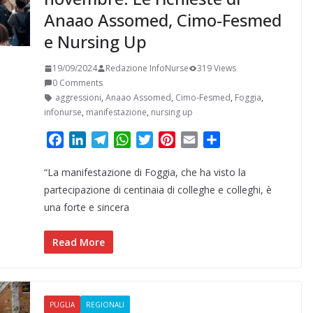
Anaao Assomed, Cimo-Fesmed
e Nursing Up
19/09/2024
Redazione InfoNurse
319 Views
0 Comments
aggressioni
,
Anaao Assomed
,
Cimo-Fesmed
,
Foggia
,
infonurse
,
manifestazione
,
nursing up
F
L
T
W
T
P
E
C
a
i
e
h
w
i
m
o
“La manifestazione di Foggia, che ha visto la
c
n
l
a
i
n
a
n
e
k
e
t
t
t
i
d
partecipazione di centinaia di colleghe e colleghi, è
b
e
g
s
t
e
l
i
una forte e sincera
o
d
r
A
e
r
v
o
I
a
p
r
e
i
Read More
k
n
m
p
s
d
t
i
PUGLIA
REGIONALI