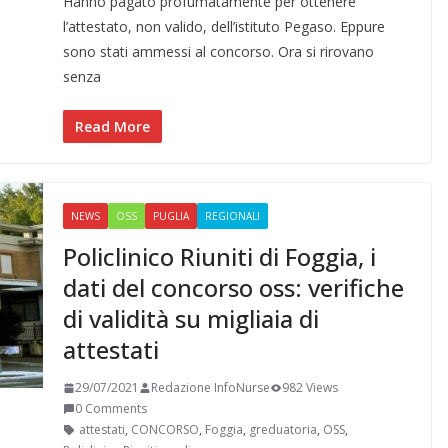
Hanno pagato profumatamente per ottenere
c
n
l
a
i
n
a
n
e
k
e
t
t
t
i
d
l’attestato, non valido, dell’istituto Pegaso. Eppure
b
e
g
s
t
e
l
i
sono stati ammessi al concorso. Ora si rirovano
o
d
r
A
e
r
v
senza
o
I
a
p
r
e
i
k
n
m
p
s
d
Read More
t
i
NEWS
OSS
PUGLIA
REGIONALI
Policlinico Riuniti di Foggia, i
dati del concorso oss: verifiche
di validità su migliaia di
attestati
29/07/2021
Redazione InfoNurse
982 Views
0 Comments
attestati
,
CONCORSO
,
Foggia
,
greduatoria
,
OSS
,