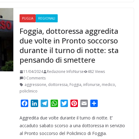
t
i
PUGLIA
REGIONALI
Foggia, dottoressa aggredita
due volte in Pronto soccorso
durante il turno di notte: sta
pensando di smettere
11/04/2024
Redazione InfoNurse
482 Views
0 Comments
aggressione
,
dottoressa
,
Foggia
,
infonurse
,
medico
,
policlinico
F
L
T
W
T
P
E
C
a
i
e
h
w
i
m
o
Aggredita due volte durante il turno di notte. E’
c
n
l
a
i
n
a
n
e
k
e
t
t
t
i
d
accaduto sabato scorso a una dottoressa in servizio
b
e
g
s
t
e
l
i
al Pronto soccorso del Policlinico di Foggia.