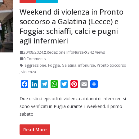
Weekend di violenza in Pronto
soccorso a Galatina (Lecce) e
Foggia: schiaffi, calci e pugni
agli infermieri
20/08/2024
Redazione InfoNurse
342 Views
0 Comments
aggressione
,
Foggia
,
Galatina
,
infonurse
,
Pronto Soccorso
,
violenza
F
L
T
W
T
P
E
C
a
i
e
h
w
i
m
o
Due distinti episodi di violenza ai danni di infermieri si
c
n
l
a
i
n
a
n
e
k
e
t
t
t
i
d
sono verificati in Puglia durante il weekend. Il primo
b
e
g
s
t
e
l
i
sabato
o
d
r
A
e
r
v
o
I
a
p
r
e
i
Read More
k
n
m
p
s
d