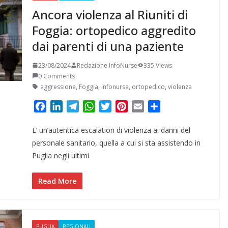
Ancora violenza al Riuniti di
Foggia: ortopedico aggredito
dai parenti di una paziente
23/08/2024
Redazione InfoNurse
335 Views
0 Comments
aggressione
,
Foggia
,
infonurse
,
ortopedico
,
violenza
F
L
T
W
T
P
E
C
a
i
e
h
w
i
m
o
E’ un’autentica escalation di violenza ai danni del
c
n
l
a
i
n
a
n
e
k
e
t
t
t
i
d
personale sanitario, quella a cui si sta assistendo in
b
e
g
s
t
e
l
i
Puglia negli ultimi
o
d
r
A
e
r
v
o
I
a
p
r
e
i
Read More
k
n
m
p
s
d
t
i
PUGLIA
REGIONALI