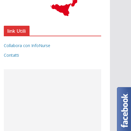
link Utili
Collabora con InfoNurse
Contatti