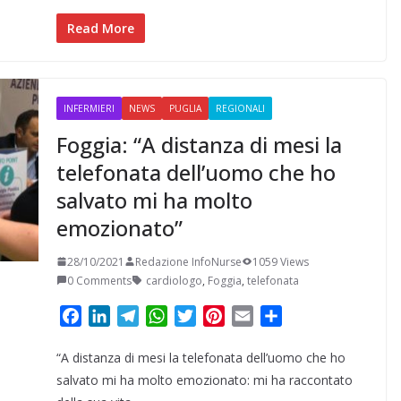
o
d
r
A
e
r
v
o
I
a
p
r
e
i
Read More
k
n
m
p
s
d
t
i
INFERMIERI
NEWS
PUGLIA
REGIONALI
Foggia: “A distanza di mesi la
telefonata dell’uomo che ho
salvato mi ha molto
emozionato”
28/10/2021
Redazione InfoNurse
1059 Views
0 Comments
cardiologo
,
Foggia
,
telefonata
F
L
T
W
T
P
E
C
a
i
e
h
w
i
m
o
“A distanza di mesi la telefonata dell’uomo che ho
c
n
l
a
i
n
a
n
e
k
e
t
t
t
i
d
salvato mi ha molto emozionato: mi ha raccontato