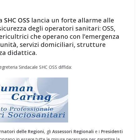
la
SHC OSS
lancia un forte allarme alle
icurezza degli operatori sanitari: OSS,
uericultrici che operano con l’emergenza
nità, servizi domiciliari, strutture
za didattica.
egreteria Sindacale SHC OSS diffida:
natori delle Regioni
, gli
Assessori Regionali
e i
Presidenti
gano in essere tutte le misure necessarie per garantire la