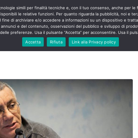
cnologie simili per finalità tecniche e, con il tuo consenso, anche per le 
POLITICA
STUDENTI
SALUTE
COMUNICATI
CU
ieri sono
sponibili le relative funzioni. Per quanto riguarda la pubblicità, noi e te
olenza senza
l fine di archiviare e/o accedere a informazioni su un dispositivo e trattar
30mila aggressioni
URSE
i annunci e del contenuto, osservazioni del pubblico e sviluppo di prodot
elle preferenze. Usa il pulsante “Accetta” per acconsentire. Usa il puls
ntesta “tagli e
”: proclamato lo
Accetta
Rifiuta
Link alla Privacy policy
Nursing Up contro
 dimenticati nella
e, Nursing Up
rontalieri
o soccorso e
rsing Up:
nvolge anche
isti”