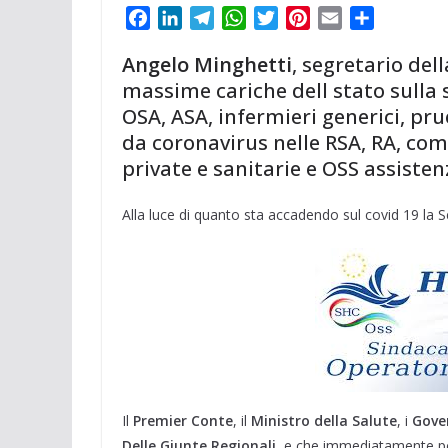
F
L
T
W
T
P
E
C
a
i
e
h
w
i
m
o
Angelo Minghetti
, segretario del
c
n
l
a
i
n
a
n
massime cariche dell stato sulla s
e
k
e
t
t
t
i
d
OSA, ASA, infermieri generici, pr
b
e
g
s
t
e
l
i
o
d
r
A
e
r
v
da coronavirus nelle RSA, RA, comu
o
I
a
p
r
e
i
private e sanitarie e OSS assisten
k
n
m
p
s
d
t
i
Alla luce di quanto sta accadendo sul covid 19 la S
Il
Premier Conte
, il
Ministro della Salute
, i
Gover
Delle Giunte Regionali
, e che immediatamente pon