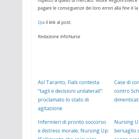
rispetto a quello di mercato. Molte Regioni invec
pagare le conseguenze dei loro errori alla fine è la
Qui
il link al post.
Redazione InfoNurse
Asl Taranto, Fials contesta
Case di co
“tagli e decisioni unilaterali”:
contro Schi
proclamato lo stato di
dimenticati
agitazione
Infermieri di pronto soccorso
Nursing Up
e distress morale, Nursing Up:
bersaglio 