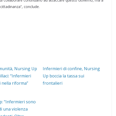
e di collaborare continuano ad attaccare questo Governo, ma a
 cittadinanza”, conclude.
munità, Nursing Up
Infermieri di confine, Nursing
llaci: “Infermieri
Up boccia la tassa sui
 nella riforma”
frontalieri
: “Infermieri sono
di una violenza