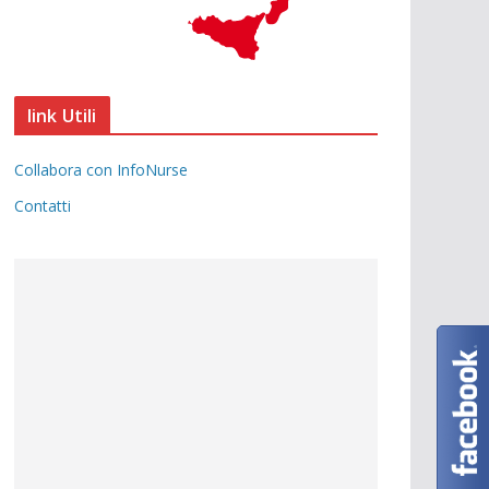
link Utili
Collabora con InfoNurse
Contatti