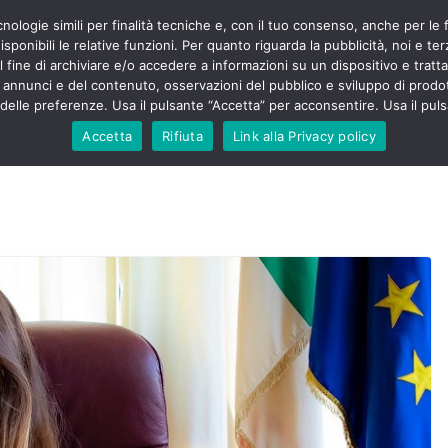
cnologie simili per finalità tecniche e, con il tuo consenso, anche per le 
POLITICA
STUDENTI
SALUTE
COMUNICATI
CU
ermieri sono
sponibili le relative funzioni. Per quanto riguarda la pubblicità, noi e te
violenza senza
l fine di archiviare e/o accedere a informazioni su un dispositivo e trattar
 130mila aggressioni
URSE
i annunci e del contenuto, osservazioni del pubblico e sviluppo di prodot
elle preferenze. Usa il pulsante “Accetta” per acconsentire. Usa il puls
 contesta “tagli e
ali”: proclamato lo
Accetta
Rifiuta
Link alla Privacy policy
ne
, Nursing Up contro
eri dimenticati nella
fine, Nursing Up
i frontalieri
nto soccorso e
 Nursing Up:
coinvolge anche
ionisti”