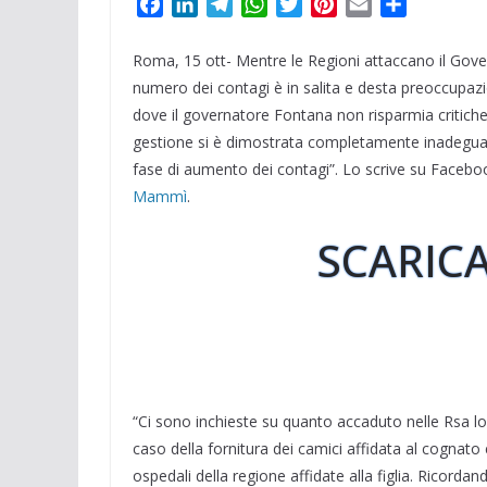
F
L
T
W
T
P
E
C
a
i
e
h
w
i
m
o
c
n
l
a
i
n
a
n
Roma, 15 ott- Mentre le Regioni attaccano il Gover
e
k
e
t
t
t
i
d
numero dei contagi è in salita e desta preoccupazi
b
e
g
s
t
e
l
i
dove il governatore Fontana non risparmia critich
o
d
r
A
e
r
v
gestione si è dimostrata completamente inadeguat
o
I
a
p
r
e
i
fase di aumento dei contagi”. Lo scrive su Faceb
k
n
m
p
s
d
Mammì
.
t
i
SCARICA
“Ci sono inchieste su quanto accaduto nelle Rsa 
caso della fornitura dei camici affidata al cognato e
ospedali della regione affidate alla figlia. Ricord