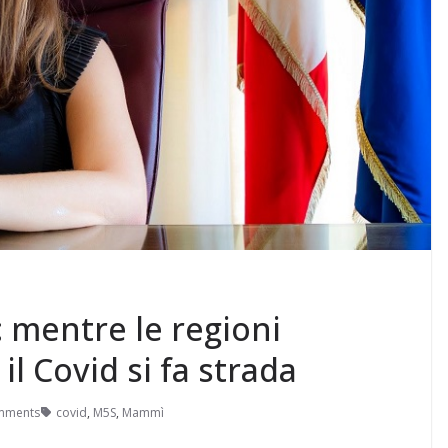
 mentre le regioni
il Covid si fa strada
mments
covid
,
M5S
,
Mammì