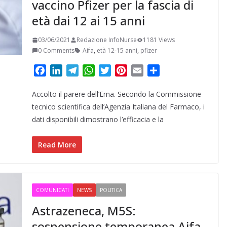
vaccino Pfizer per la fascia di
età dai 12 ai 15 anni
03/06/2021
Redazione InfoNurse
1181 Views
0 Comments
Aifa
,
età 12-15 anni
,
pfizer
F
L
T
W
T
P
E
C
a
i
e
h
w
i
m
o
Accolto il parere dell’Ema. Secondo la Commissione
c
n
l
a
i
n
a
n
e
k
e
t
t
t
i
d
tecnico scientifica dell’Agenzia Italiana del Farmaco, i
b
e
g
s
t
e
l
i
dati disponibili dimostrano l’efficacia e la
o
d
r
A
e
r
v
o
I
a
p
r
e
i
Read More
k
n
m
p
s
d
t
i
COMUNICATI
NEWS
POLITICA
Astrazeneca, M5S:
sospensione temporanea Aifa