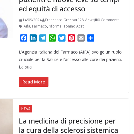
ed equità di accesso
14/09/2024
Francesco Greco
328 Views
0 Comments
Aifa
,
Farmaco
,
riforma
,
Tonino Aceti
F
L
T
W
T
P
E
C
a
i
e
h
w
i
m
o
L’Agenzia Italiana del Farmaco (AIFA) svolge un ruolo
c
n
l
a
i
n
a
n
e
k
e
t
t
t
i
d
cruciale per la Salute e l’accesso alle cure dei pazienti.
b
e
g
s
t
e
l
i
La sua
o
d
r
A
e
r
v
o
I
a
p
r
e
i
Read More
k
n
m
p
s
d
t
i
NEWS
La medicina di precisione per
la cura della sclerosi sistemica