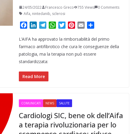
24/05/2022
Francesco Greco
755 Views
0 Comments
Aifa
,
nintedanib
,
sclerosi
F
L
T
W
T
P
E
C
a
i
e
h
w
i
m
o
L’AIFA ha approvato la rimborsabilità del primo
c
n
l
a
i
n
a
n
e
k
e
t
t
t
i
d
farmaco antifibrotico che cura le conseguenze della
b
e
g
s
t
e
l
i
patologia, ma la terapia non può essere
o
d
r
A
e
r
v
standardizzata:
o
I
a
p
r
e
i
k
n
m
p
s
d
Read More
t
i
COMUNICATI
NEWS
SALUTE
Cardiologi SIC, bene ok dell’Aifa
a terapia rivoluzionaria per lo
scompenso cardiaco: riduce