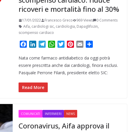
ricoveri e mortalità fino al 30%
17/01/2022
Francesco Greco
969 Views
0 Comments
Aifa
,
cardiologi sic
,
cardiologia
,
Dapaglifozin
,
scompenso cardiaco
F
L
T
W
T
P
E
C
a
i
e
h
w
i
m
o
Nata come farmaco antidiabetico da oggi potrà
c
n
l
a
i
n
a
n
e
k
e
t
t
t
i
d
essere prescritta anche dai cardiologi, finora esclusi.
b
e
g
s
t
e
l
i
Pasquale Perrone Filardi, presidente eletto SIC:
o
d
r
A
e
r
v
o
I
a
p
r
e
i
Read More
k
n
m
p
s
d
t
i
COMUNICATI
INFERMIERI
NEWS
Coronavirus, Aifa approva il