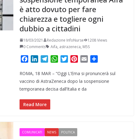
è atto dovuto per fare
chiarezza e togliere ogni
dubbio a cittadini
18/03/2021
Redazione InfoNurse
1208 Views
0 Comments
Aifa
,
astrazeneca
,
M5S
F
L
T
W
T
P
E
C
a
i
e
h
w
i
m
o
ROMA, 18 MAR – “Oggi L’Ema si pronuncerà sul
c
n
l
a
i
n
a
n
e
k
e
t
t
t
i
d
vaccino di AstraZeneca dopo la sospensione
b
e
g
s
t
e
l
i
temporanea decisa dall’Italia e da
o
d
r
A
e
r
v
o
I
a
p
r
e
i
Read More
k
n
m
p
s
d
t
i
COMUNICATI
NEWS
POLITICA