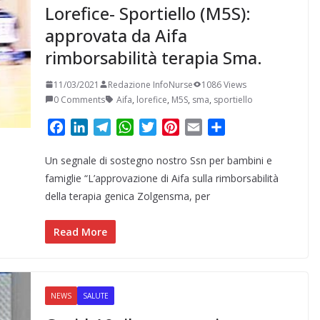
Lorefice- Sportiello (M5S):
approvata da Aifa
rimborsabilità terapia Sma.
11/03/2021
Redazione InfoNurse
1086 Views
0 Comments
Aifa
,
lorefice
,
M5S
,
sma
,
sportiello
F
L
T
W
T
P
E
C
a
i
e
h
w
i
m
o
Un segnale di sostegno nostro Ssn per bambini e
c
n
l
a
i
n
a
n
e
k
e
t
t
t
i
d
famiglie “L’approvazione di Aifa sulla rimborsabilità
b
e
g
s
t
e
l
i
della terapia genica Zolgensma, per
o
d
r
A
e
r
v
o
I
a
p
r
e
i
Read More
k
n
m
p
s
d
t
i
NEWS
SALUTE