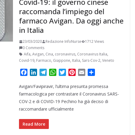
Covid-19: il governo cinese
raccomanda l’impiego del
farmaco Avigan. Da oggi anche
in Italia
23/03/2020
Redazione InfoNurse
1712 Views
0 Comments
Aifa
,
Avigan
,
Cina
,
coronavirus
,
Coronavirus Italia
,
Covid-19
,
Farmaco
,
Giappone
,
Italia
,
Sars-Cov-2
,
Veneto
F
L
T
W
T
P
E
C
a
i
e
h
w
i
m
o
Avigan/Favipiravir, l’ultima presunta promessa
c
n
l
a
i
n
a
n
e
k
e
t
t
t
i
d
farmacologica per contrastare il Coronavirus SARS-
b
e
g
s
t
e
l
i
COV-2 e di COVID-19 Pechino ha già deciso di
o
d
r
A
e
r
v
raccomandare ufficialmente
o
I
a
p
r
e
i
k
n
m
p
s
d
Read More
t
i